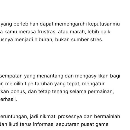
si yang berlebihan dapat memengaruhi keputusanmu
a kamu merasa frustrasi atau marah, lebih baik
rusnya menjadi hiburan, bukan sumber stres.
esempatan yang menantang dan mengasyikkan bagi
 memilih tipe taruhan yang tepat, mengatur
tkan bonus, dan tetap tenang selama permainan,
rhasil.
eruntungan, jadi nikmati prosesnya dan bermainlah
n ikuti terus informasi seputaran pusat game