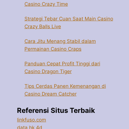
Casino Crazy Time
Strategi Tebar Cuan Saat Main Casino
Crazy Balls Live
Cara Jitu Menang Stabil dalam
Permainan Casino Craps
Panduan Cepat Profit Tinggi dari
Casino Dragon Tiger
Tips Cerdas Panen Kemenangan di
Casino Dream Catcher
Referensi Situs Terbaik
linkfuso.com
data hk 4d