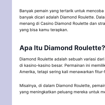
Banyak pemain yang tertarik untuk mencoba 
banyak dicari adalah Diamond Roulette. Dala
menang di Casino Diamond Roulette dan stra
yang bisa kamu terapkan.
Apa Itu Diamond Roulette
Diamond Roulette adalah sebuah variasi dari
di kasino-kasino besar. Permainan ini memili
Amerika, tetapi sering kali menawarkan fitu
Misalnya, di dalam Diamond Roulette, pema
yang meningkatkan peluang mereka untuk m