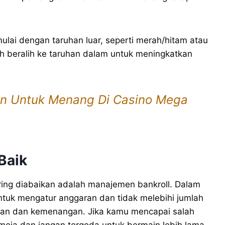
lai dengan taruhan luar, seperti merah/hitam atau
ah beralih ke taruhan dalam untuk meningkatkan
an Untuk Menang Di Casino Mega
Baik
ering diabaikan adalah manajemen bankroll. Dalam
ntuk mengatur anggaran dan tidak melebihi jumlah
gian dan kemenangan. Jika kamu mencapai salah
 meja dan jangan tergoda untuk bermain lebih lama.