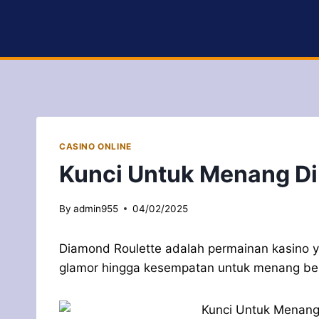
Skip
to
content
CASINO ONLINE
Kunci Untuk Menang Di
By
admin955
04/02/2025
Diamond Roulette adalah permainan kasino ya
glamor hingga kesempatan untuk menang be