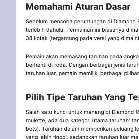
Memahami Aturan Dasar
Sebelum mencoba peruntungan di Diamond R
terlebih dahulu. Permainan ini biasanya dima
38 kotak (tergantung pada versi yang dimain
Pemain akan memasang taruhan pada angka y
berhenti di roda. Dengan berbagai jenis taru
taruhan luar, pemain memiliki berbagai pilih
Pilih Tipe Taruhan Yang Te
Salah satu kunci untuk menang di Diamond Ro
roulette, ada dua kategori utama taruhan: ta
bets). Taruhan dalam memberikan peluang lebi
yang lebih tinggi, sedangkan taruhan luar me