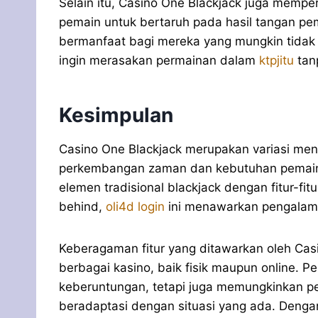
Selain itu, Casino One Blackjack juga memp
pemain untuk bertaruh pada hasil tangan pem
bermanfaat bagi mereka yang mungkin tidak i
ingin merasakan permainan dalam
ktpjitu
tan
Kesimpulan
Casino One Blackjack merupakan variasi men
perkembangan zaman dan kebutuhan pemai
elemen tradisional blackjack dengan fitur-fit
behind,
oli4d login
ini menawarkan pengalaman
Keberagaman fitur yang ditawarkan oleh Casi
berbagai kasino, baik fisik maupun online. 
keberuntungan, tetapi juga memungkinkan p
beradaptasi dengan situasi yang ada. Denga