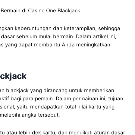
gkan keberuntungan dan keterampilan, sehingga
dasar sebelum mulai bermain. Dalam artikel ini,
das yang dapat membantu Anda meningkatkan
ackjack
an blackjack yang dirancang untuk memberikan
tif bagi para pemain. Dalam permainan ini, tujuan
onal, yaitu mendapatkan total nilai kartu yang
melebihi angka tersebut.
u atau lebih dek kartu, dan mengikuti aturan dasar