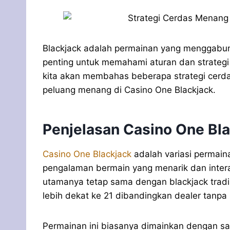
Blackjack adalah permainan yang menggabun
penting untuk memahami aturan dan strategi 
kita akan membahas beberapa strategi cer
peluang menang di Casino One Blackjack.
Penjelasan Casino One Bl
Casino One Blackjack
adalah variasi permain
pengalaman bermain yang menarik dan interak
utamanya tetap sama dengan blackjack tradisi
lebih dekat ke 21 dibandingkan dealer tanpa 
Permainan ini biasanya dimainkan dengan sat