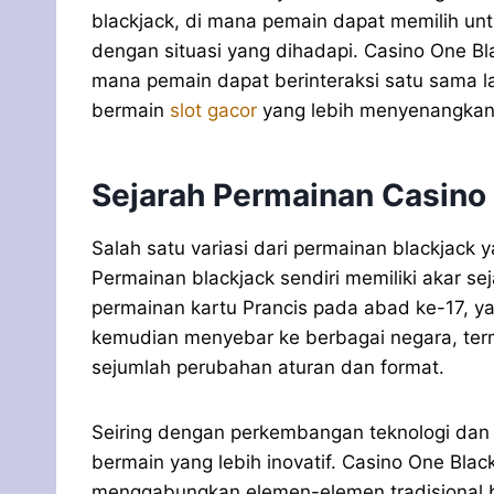
blackjack, di mana pemain dapat memilih untu
dengan situasi yang dihadapi. Casino One Bl
mana pemain dapat berinteraksi satu sama 
bermain
slot gacor
yang lebih menyenangkan
Sejarah Permainan Casino
Salah satu variasi dari permainan blackjack 
Permainan blackjack sendiri memiliki akar sej
permainan kartu Prancis pada abad ke-17, ya
kemudian menyebar ke berbagai negara, ter
sejumlah perubahan aturan dan format.
Seiring dengan perkembangan teknologi dan
bermain yang lebih inovatif. Casino One Bla
menggabungkan elemen-elemen tradisional blac