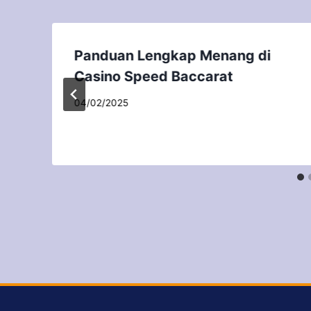
Panduan Lengkap Menang di
Casino Speed Baccarat
04/02/2025