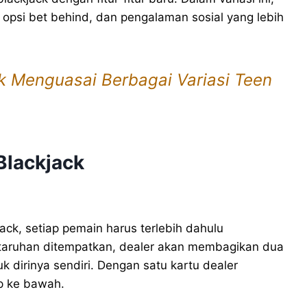
opsi bet behind, dan pengalaman sosial yang lebih
uk Menguasai Berbagai Variasi Teen
Blackjack
ack, setiap pemain harus terlebih dahulu
taruhan ditempatkan, dealer akan membagikan dua
k dirinya sendiri. Dengan satu kartu dealer
p ke bawah.