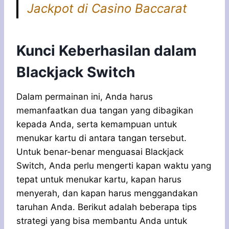
Jackpot di Casino Baccarat
Kunci Keberhasilan dalam
Blackjack Switch
Dalam permainan ini, Anda harus
memanfaatkan dua tangan yang dibagikan
kepada Anda, serta kemampuan untuk
menukar kartu di antara tangan tersebut.
Untuk benar-benar menguasai Blackjack
Switch, Anda perlu mengerti kapan waktu yang
tepat untuk menukar kartu, kapan harus
menyerah, dan kapan harus menggandakan
taruhan Anda. Berikut adalah beberapa tips
strategi yang bisa membantu Anda untuk