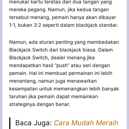
menukar kartu teratas dari dua tangan yang
mereka pegang. Namun, jika kedua tangan
tersebut menang, pemain hanya akan dibayar
1:1, bukan 3:2 seperti dalam blackjack standar.
Namun, ada aturan penting yang membedakan
Blackjack Switch dari blackjack biasa. Dalam
Blackjack Switch, dealer menang jika
mendapatkan hasil “push” atau seri dengan
pemain. Hal ini membuat permainan ini lebih
menantang, namun juga menawarkan
kesempatan untuk memenangkan lebih banyak
taruhan jika pemain dapat memainkan
strateginya dengan benar.
Baca Juga:
Cara Mudah Meraih