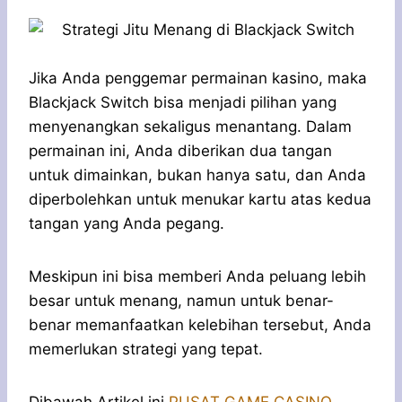
Jika Anda penggemar permainan kasino, maka
Blackjack Switch bisa menjadi pilihan yang
menyenangkan sekaligus menantang. Dalam
permainan ini, Anda diberikan dua tangan
untuk dimainkan, bukan hanya satu, dan Anda
diperbolehkan untuk menukar kartu atas kedua
tangan yang Anda pegang.
Meskipun ini bisa memberi Anda peluang lebih
besar untuk menang, namun untuk benar-
benar memanfaatkan kelebihan tersebut, Anda
memerlukan strategi yang tepat.
Dibawah Artikel ini
PUSAT GAME CASINO