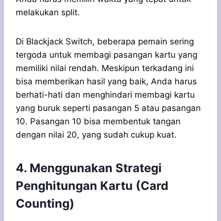
melakukan split.
Di Blackjack Switch, beberapa pemain sering
tergoda untuk membagi pasangan kartu yang
memiliki nilai rendah. Meskipun terkadang ini
bisa memberikan hasil yang baik, Anda harus
berhati-hati dan menghindari membagi kartu
yang buruk seperti pasangan 5 atau pasangan
10. Pasangan 10 bisa membentuk tangan
dengan nilai 20, yang sudah cukup kuat.
4.
Menggunakan Strategi
Penghitungan Kartu (Card
Counting)