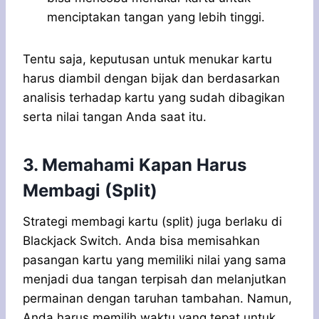
menciptakan tangan yang lebih tinggi.
Tentu saja, keputusan untuk menukar kartu
harus diambil dengan bijak dan berdasarkan
analisis terhadap kartu yang sudah dibagikan
serta nilai tangan Anda saat itu.
3.
Memahami Kapan Harus
Membagi (Split)
Strategi membagi kartu (split) juga berlaku di
Blackjack Switch. Anda bisa memisahkan
pasangan kartu yang memiliki nilai yang sama
menjadi dua tangan terpisah dan melanjutkan
permainan dengan taruhan tambahan. Namun,
Anda harus memilih waktu yang tepat untuk