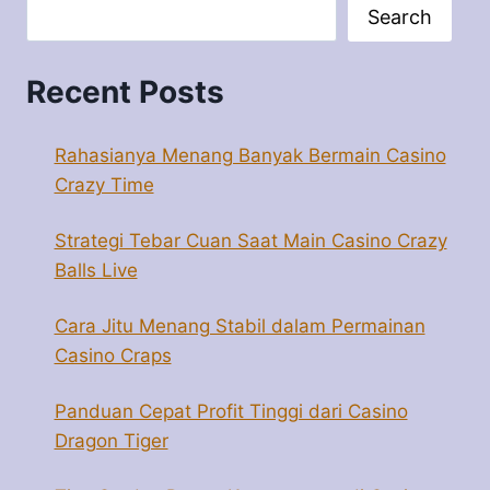
Search
Recent Posts
Rahasianya Menang Banyak Bermain Casino
Crazy Time
Strategi Tebar Cuan Saat Main Casino Crazy
Balls Live
Cara Jitu Menang Stabil dalam Permainan
Casino Craps
Panduan Cepat Profit Tinggi dari Casino
Dragon Tiger