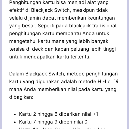
Penghitungan kartu bisa menjadi alat yang
efektif di Blackjack Switch, meskipun tidak
selalu dijamin dapat memberikan keuntungan
yang besar. Seperti pada blackjack tradisional,
penghitungan kartu membantu Anda untuk
mengetahui kartu mana yang lebih banyak
tersisa di deck dan kapan peluang lebih tinggi
untuk mendapatkan kartu tertentu.
Dalam Blackjack Switch, metode penghitungan
kartu yang digunakan adalah metode Hi-Lo. Di
mana Anda memberikan nilai pada kartu yang
dibagikan:
Kartu 2 hingga 6 diberikan nilai +1
Kartu 7 hingga 9 diberi nilai 0