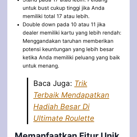
untuk bust cukup tinggi jika Anda
memiliki total 17 atau lebih.
Double down pada 10 atau 11 jika
dealer memiliki kartu yang lebih rendah:
Menggandakan taruhan memberikan
potensi keuntungan yang lebih besar
ketika Anda memiliki peluang yang baik
untuk menang.
Baca Juga:
Trik
Terbaik Mendapatkan
Hadiah Besar Di
Ultimate Roulette
Memanfaatkan Fitur Unik