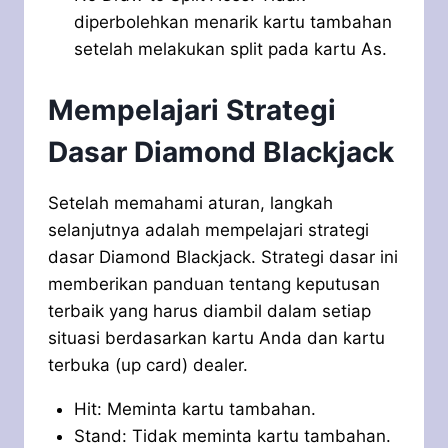
diperbolehkan menarik kartu tambahan
setelah melakukan split pada kartu As.
Mempelajari Strategi
Dasar Diamond Blackjack
Setelah memahami aturan, langkah
selanjutnya adalah mempelajari strategi
dasar Diamond Blackjack. Strategi dasar ini
memberikan panduan tentang keputusan
terbaik yang harus diambil dalam setiap
situasi berdasarkan kartu Anda dan kartu
terbuka (up card) dealer.
Hit: Meminta kartu tambahan.
Stand: Tidak meminta kartu tambahan.