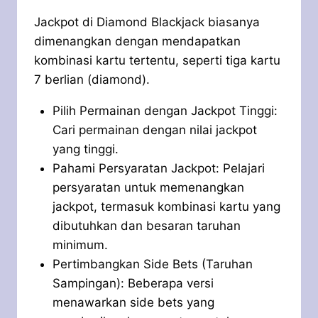
Jackpot di Diamond Blackjack biasanya
dimenangkan dengan mendapatkan
kombinasi kartu tertentu, seperti tiga kartu
7 berlian (diamond).
Pilih Permainan dengan Jackpot Tinggi:
Cari permainan dengan nilai jackpot
yang tinggi.
Pahami Persyaratan Jackpot: Pelajari
persyaratan untuk memenangkan
jackpot, termasuk kombinasi kartu yang
dibutuhkan dan besaran taruhan
minimum.
Pertimbangkan Side Bets (Taruhan
Sampingan): Beberapa versi
menawarkan side bets yang