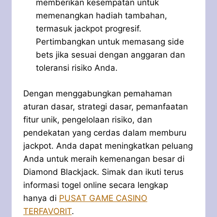
memberikan kesempatan untuk
memenangkan hadiah tambahan,
termasuk jackpot progresif.
Pertimbangkan untuk memasang side
bets jika sesuai dengan anggaran dan
toleransi risiko Anda.
​Dengan menggabungkan pemahaman
aturan dasar, strategi dasar, pemanfaatan
fitur unik, pengelolaan risiko, dan
pendekatan yang cerdas dalam memburu
jackpot. Anda dapat meningkatkan peluang
Anda untuk meraih kemenangan besar di
Diamond Blackjack.​ Simak dan ikuti terus
informasi togel online secara lengkap
hanya di
PUSAT GAME CASINO
TERFAVORIT
.