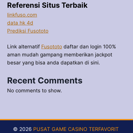
Referensi Situs Terbaik
linkfuso.com
data hk 4d
Prediksi Fusototo
Link alternatif
Fusototo
daftar dan login 100%
aman mudah gampang memberikan jackpot
besar yang bisa anda dapatkan di sini.
Recent Comments
No comments to show.
© 2026
PUSAT GAME CASINO TERFAVORIT