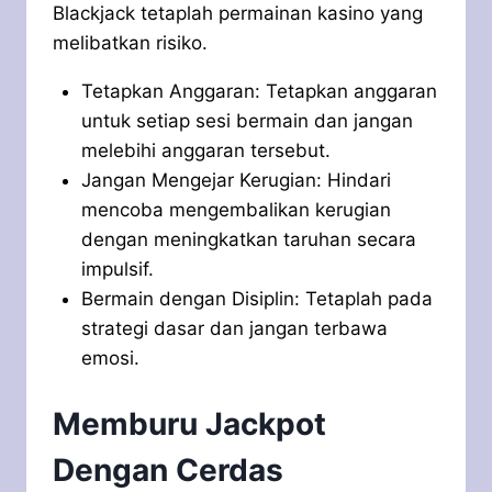
Blackjack tetaplah permainan kasino yang
melibatkan risiko.
Tetapkan Anggaran: Tetapkan anggaran
untuk setiap sesi bermain dan jangan
melebihi anggaran tersebut.
Jangan Mengejar Kerugian: Hindari
mencoba mengembalikan kerugian
dengan meningkatkan taruhan secara
impulsif.
Bermain dengan Disiplin: Tetaplah pada
strategi dasar dan jangan terbawa
emosi.
Memburu Jackpot
Dengan Cerdas