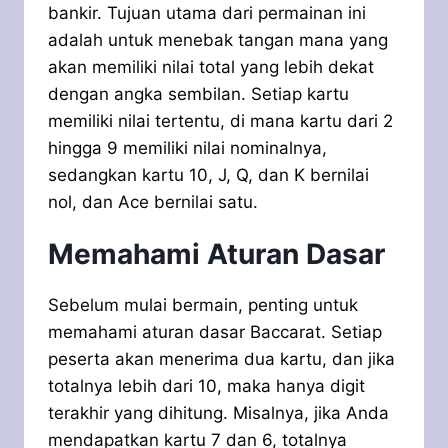
bankir. Tujuan utama dari permainan ini
adalah untuk menebak tangan mana yang
akan memiliki nilai total yang lebih dekat
dengan angka sembilan. Setiap kartu
memiliki nilai tertentu, di mana kartu dari 2
hingga 9 memiliki nilai nominalnya,
sedangkan kartu 10, J, Q, dan K bernilai
nol, dan Ace bernilai satu.
Memahami Aturan Dasar
Sebelum mulai bermain, penting untuk
memahami aturan dasar Baccarat. Setiap
peserta akan menerima dua kartu, dan jika
totalnya lebih dari 10, maka hanya digit
terakhir yang dihitung. Misalnya, jika Anda
mendapatkan kartu 7 dan 6, totalnya