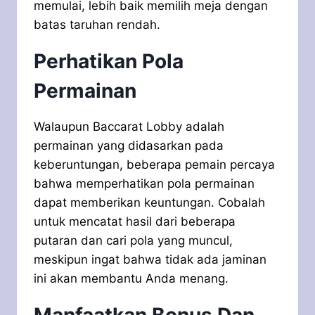
memulai, lebih baik memilih meja dengan
batas taruhan rendah.
Perhatikan Pola
Permainan
Walaupun Baccarat Lobby adalah
permainan yang didasarkan pada
keberuntungan, beberapa pemain percaya
bahwa memperhatikan pola permainan
dapat memberikan keuntungan. Cobalah
untuk mencatat hasil dari beberapa
putaran dan cari pola yang muncul,
meskipun ingat bahwa tidak ada jaminan
ini akan membantu Anda menang.