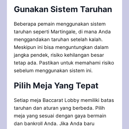
Gunakan Sistem Taruhan
Beberapa pemain menggunakan sistem
taruhan seperti Martingale, di mana Anda
menggandakan taruhan setelah kalah.
Meskipun ini bisa menguntungkan dalam
jangka pendek, risiko kehilangan besar
tetap ada. Pastikan untuk memahami risiko
sebelum menggunakan sistem ini.
Pilih Meja Yang Tepat
Setiap meja Baccarat Lobby memiliki batas
taruhan dan aturan yang berbeda. Pilih
meja yang sesuai dengan gaya bermain
dan bankroll Anda. Jika Anda baru