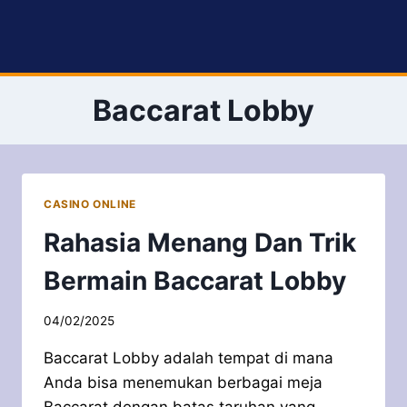
Skip
to
content
Baccarat Lobby
CASINO ONLINE
Rahasia Menang Dan Trik
Bermain Baccarat Lobby
04/02/2025
Baccarat Lobby adalah tempat di mana
Anda bisa menemukan berbagai meja