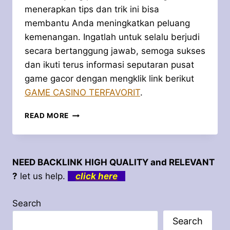
menerapkan tips dan trik ini bisa
membantu Anda meningkatkan peluang
kemenangan. Ingatlah untuk selalu berjudi
secara bertanggung jawab, semoga sukses
dan ikuti terus informasi seputaran pusat
game gacor dengan mengklik link berikut
GAME CASINO TERFAVORIT
.
RAHASIA
READ MORE
MENANG
DAN
TRIK
BERMAIN
NEED BACKLINK HIGH QUALITY and RELEVANT
BACCARAT
?
let us help.
click here
LOBBY
Search
Search