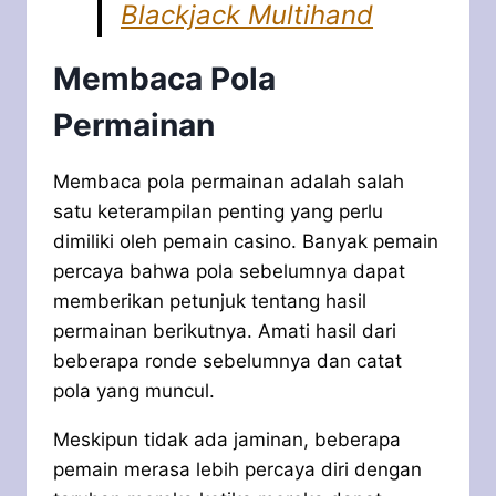
Blackjack Multihand
Membaca Pola
Permainan
Membaca pola permainan adalah salah
satu keterampilan penting yang perlu
dimiliki oleh pemain casino. Banyak pemain
percaya bahwa pola sebelumnya dapat
memberikan petunjuk tentang hasil
permainan berikutnya. Amati hasil dari
beberapa ronde sebelumnya dan catat
pola yang muncul.
Meskipun tidak ada jaminan, beberapa
pemain merasa lebih percaya diri dengan