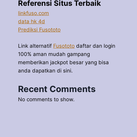
Referensi Situs Terbaik
linkfuso.com
data hk 4d
Prediksi Fusototo
Link alternatif
Fusototo
daftar dan login
100% aman mudah gampang
memberikan jackpot besar yang bisa
anda dapatkan di sini.
Recent Comments
No comments to show.