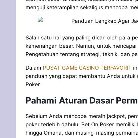
menguji keterampilan sekaligus mencoba mer
Salah satu hal yang paling dicari oleh para 
kemenangan besar. Namun, untuk mencapai it
Pengetahuan tentang strategi, teknik, dan 
Dalam
PUSAT GAME CASINO TERFAVORIT
in
panduan yang dapat membantu Anda untuk me
Poker.
Pahami Aturan Dasar Perm
Sebelum Anda mencoba meraih jackpot, pen
poker terlebih dahulu. Bet On Poker memiliki
hingga Omaha, dan masing-masing permainan