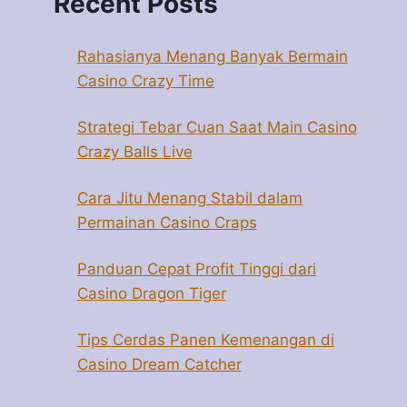
Recent Posts
Rahasianya Menang Banyak Bermain
Casino Crazy Time
Strategi Tebar Cuan Saat Main Casino
Crazy Balls Live
Cara Jitu Menang Stabil dalam
Permainan Casino Craps
Panduan Cepat Profit Tinggi dari
Casino Dragon Tiger
Tips Cerdas Panen Kemenangan di
Casino Dream Catcher