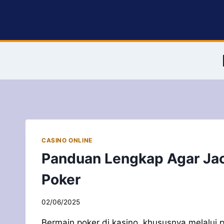
Skip
to
content
CASINO ONLINE
Panduan Lengkap Agar Jac
Poker
02/06/2025
Bermain poker di kasino, khususnya melalui p