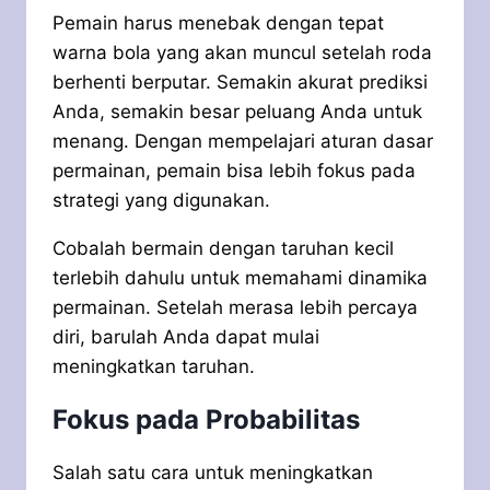
Pemain harus menebak dengan tepat
warna bola yang akan muncul setelah roda
berhenti berputar. Semakin akurat prediksi
Anda, semakin besar peluang Anda untuk
menang. Dengan mempelajari aturan dasar
permainan, pemain bisa lebih fokus pada
strategi yang digunakan.
Cobalah bermain dengan taruhan kecil
terlebih dahulu untuk memahami dinamika
permainan. Setelah merasa lebih percaya
diri, barulah Anda dapat mulai
meningkatkan taruhan.
Fokus pada Probabilitas
Salah satu cara untuk meningkatkan