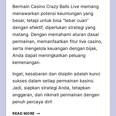
Bermain Casino Crazy Balls Live memang
menawarkan potensi keuntungan yang
besar, tetapi untuk bisa “tebar cuan”
dengan efektif, diperlukan strategi yang
matang. Dengan memahami aturan dasar
permainan, memanfaatkan fitur live casino,
serta mengelola keuangan dengan bijak,
Anda dapat meningkatkan peluang
kemenangan.
Ingat, kesabaran dan disiplin adalah kunci
sukses dalam setiap permainan kasino.
Jadi, siapkan strategi Anda, tetapkan
anggaran, dan nikmati permainan dengan
penuh percaya diri!
STRATEGI
READ MORE