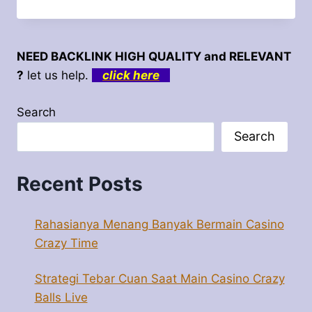
TEBAR
CUAN
SAAT
MAIN
NEED BACKLINK HIGH QUALITY and RELEVANT
CASINO
?
let us help.
click here
CRAZY
BALLS
LIVE
Search
Search
Recent Posts
Rahasianya Menang Banyak Bermain Casino
Crazy Time
Strategi Tebar Cuan Saat Main Casino Crazy
Balls Live