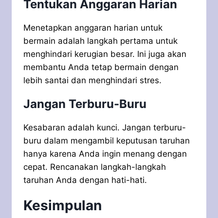
Tentukan Anggaran Harian
Menetapkan anggaran harian untuk
bermain adalah langkah pertama untuk
menghindari kerugian besar. Ini juga akan
membantu Anda tetap bermain dengan
lebih santai dan menghindari stres.
Jangan Terburu-Buru
Kesabaran adalah kunci. Jangan terburu-
buru dalam mengambil keputusan taruhan
hanya karena Anda ingin menang dengan
cepat. Rencanakan langkah-langkah
taruhan Anda dengan hati-hati.
Kesimpulan