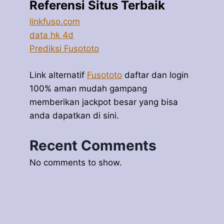
Referensi Situs Terbaik
linkfuso.com
data hk 4d
Prediksi Fusototo
Link alternatif
Fusototo
daftar dan login
100% aman mudah gampang
memberikan jackpot besar yang bisa
anda dapatkan di sini.
Recent Comments
No comments to show.