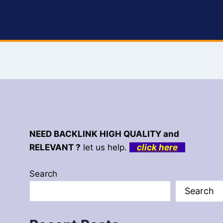
NEED BACKLINK HIGH QUALITY and
RELEVANT ?
let us help.
click here
Search
Search