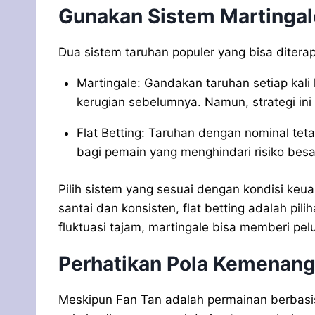
Gunakan Sistem Martingale
Dua sistem taruhan populer yang bisa ditera
Martingale: Gandakan taruhan setiap kal
kerugian sebelumnya. Namun, strategi ini
Flat Betting: Taruhan dengan nominal teta
bagi pemain yang menghindari risiko besa
Pilih sistem yang sesuai dengan kondisi keu
santai dan konsisten, flat betting adalah pi
fluktuasi tajam, martingale bisa memberi pe
Perhatikan Pola Kemenang
Meskipun Fan Tan adalah permainan berbasi