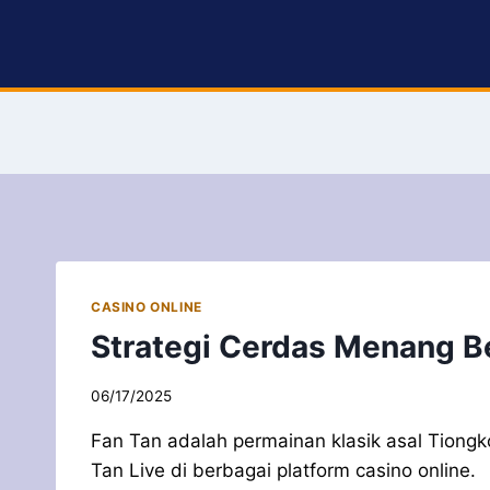
Skip
to
content
CASINO ONLINE
Strategi Cerdas Menang Be
06/17/2025
Fan Tan adalah permainan klasik asal Tiongk
Tan Live di berbagai platform casino online.