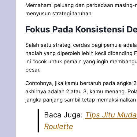
Memahami peluang dan perbedaan masing-mas
menyusun strategi taruhan.
Fokus Pada Konsistensi D
Salah satu strategi cerdas bagi pemula ada
hadiah yang diperoleh lebih kecil dibanding 
ini cocok untuk pemain yang ingin membangu
besar.
Contohnya, jika kamu bertaruh pada angka 2
akhirnya adalah 2 atau 3, kamu menang. Pola
jangka panjang sambil tetap memaksimalkan
Baca Juga:
Tips Jitu Muda
Roulette