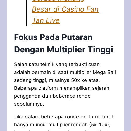
Besar di Casino Fan
Tan Live
Fokus Pada Putaran
Dengan Multiplier Tinggi
Salah satu teknik yang terbukti cuan
adalah bermain di saat multiplier Mega Ball
sedang tinggi, misalnya 50x ke atas.
Beberapa platform menampilkan sejarah
pengganda dari beberapa ronde
sebelumnya.
Jika dalam beberapa ronde berturut-turut
hanya muncul multiplier rendah (5x–10x),