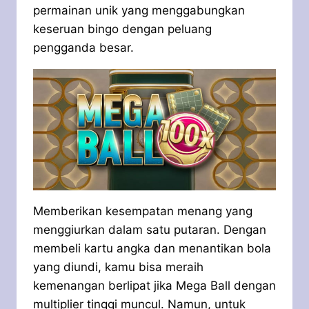
permainan unik yang menggabungkan
keseruan bingo dengan peluang
pengganda besar.
Memberikan kesempatan menang yang
menggiurkan dalam satu putaran. Dengan
membeli kartu angka dan menantikan bola
yang diundi, kamu bisa meraih
kemenangan berlipat jika Mega Ball dengan
multiplier tinggi muncul. Namun, untuk