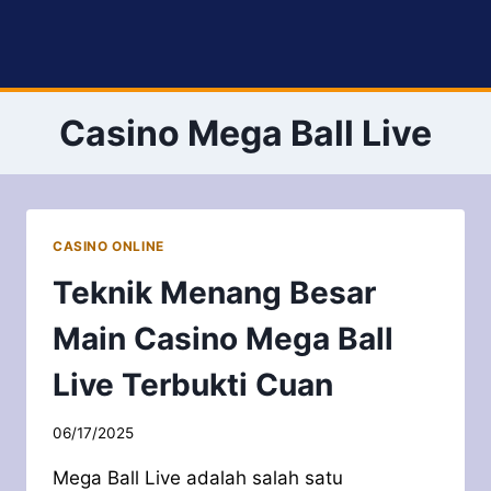
Skip
to
content
Casino Mega Ball Live
CASINO ONLINE
Teknik Menang Besar
Main Casino Mega Ball
Live Terbukti Cuan
06/17/2025
Mega Ball Live adalah salah satu