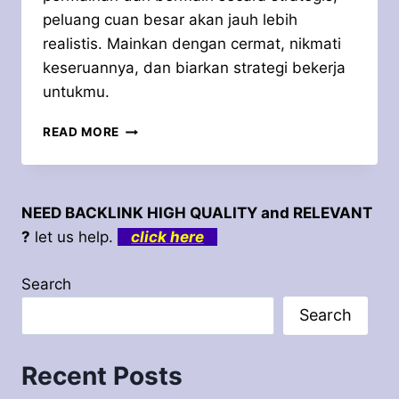
peluang cuan besar akan jauh lebih
realistis. Mainkan dengan cermat, nikmati
keseruannya, dan biarkan strategi bekerja
untukmu.
TEKNIK
READ MORE
MENANG
BESAR
MAIN
CASINO
NEED BACKLINK HIGH QUALITY and RELEVANT
MEGA
?
let us help.
click here
BALL
LIVE
TERBUKTI
Search
CUAN
Search
Recent Posts