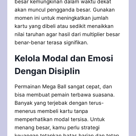
besar kemungkinan dalam waktu dekat
akan muncul pengganda besar. Gunakan
momen ini untuk meningkatkan jumlah
kartu yang dibeli atau sedikit menaikkan
nilai taruhan agar hasil dari multiplier besar
benar-benar terasa signifikan.
Kelola Modal dan Emosi
Dengan Disiplin
Permainan Mega Ball sangat cepat, dan
bisa membuat pemain terbawa suasana.
Banyak yang terjebak dengan terus-
menerus membeli kartu tanpa
memperhatikan modal tersisa. Untuk
menang besar, kamu perlu strategi
keuangan tetapkan batas harian dan tetap