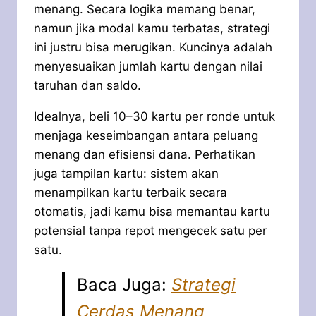
menang. Secara logika memang benar,
namun jika modal kamu terbatas, strategi
ini justru bisa merugikan. Kuncinya adalah
menyesuaikan jumlah kartu dengan nilai
taruhan dan saldo.
Idealnya, beli 10–30 kartu per ronde untuk
menjaga keseimbangan antara peluang
menang dan efisiensi dana. Perhatikan
juga tampilan kartu: sistem akan
menampilkan kartu terbaik secara
otomatis, jadi kamu bisa memantau kartu
potensial tanpa repot mengecek satu per
satu.
Baca Juga:
Strategi
Cerdas Menang