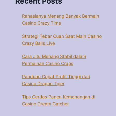
Recent Posts
Rahasianya Menang Banyak Bermain
Casino Crazy Time
Strategi Tebar Cuan Saat Main Casino
Crazy Balls Live
Cara Jitu Menang Stabil dalam
Permainan Casino Craps
Panduan Cepat Profit Tinggi dari
Casino Dragon Tiger
Tips Cerdas Panen Kemenangan di
Casino Dream Catcher