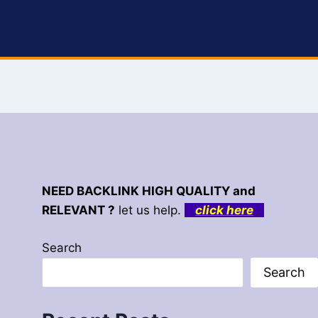
NEED BACKLINK HIGH QUALITY and
RELEVANT ?
let us help.
click here
Search
Search