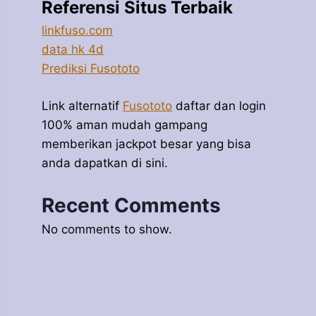
Referensi Situs Terbaik
linkfuso.com
data hk 4d
Prediksi Fusototo
Link alternatif
Fusototo
daftar dan login
100% aman mudah gampang
memberikan jackpot besar yang bisa
anda dapatkan di sini.
Recent Comments
No comments to show.