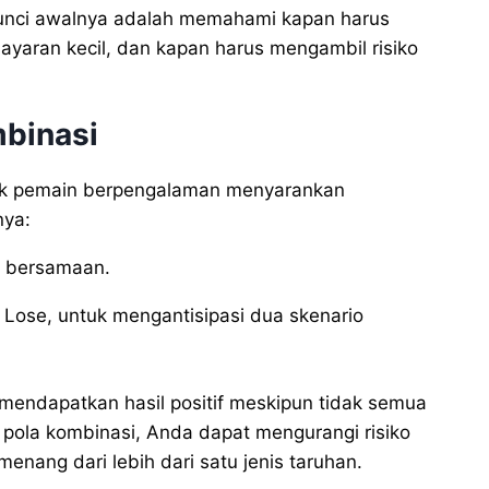
 Kunci awalnya adalah memahami kapan harus
ayaran kecil, dan kapan harus mengambil risiko
binasi
yak pemain berpengalaman menyarankan
nya:
a bersamaan.
 Lose, untuk mengantisipasi dua skenario
 mendapatkan hasil positif meskipun tidak semua
 pola kombinasi, Anda dapat mengurangi risiko
enang dari lebih dari satu jenis taruhan.