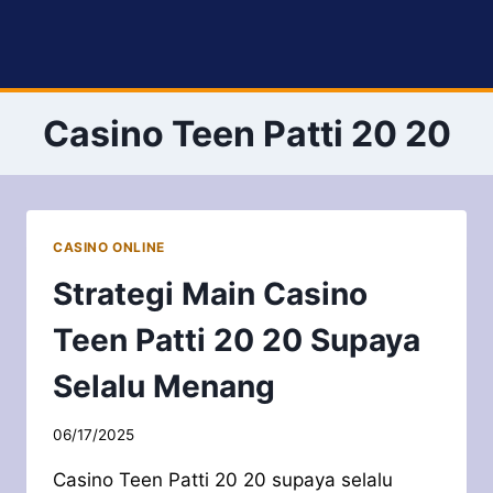
Skip
to
content
Casino Teen Patti 20 20
CASINO ONLINE
Strategi Main Casino
Teen Patti 20 20 Supaya
Selalu Menang
06/17/2025
Casino Teen Patti 20 20 supaya selalu