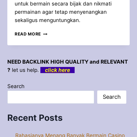
untuk bermain secara bijak dan nikmati
permainan agar tetap menyenangkan
sekaligus menguntungkan.
STRATEGI
READ MORE
MAIN
CASINO
TEEN
PATTI
NEED BACKLINK HIGH QUALITY and RELEVANT
20
?
let us help.
click here
20
SUPAYA
SELALU
Search
MENANG
Search
Recent Posts
Rahasianya Menang Banyak Bermain Casino