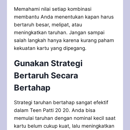
Memahami nilai setiap kombinasi
membantu Anda menentukan kapan harus
bertaruh besar, melipat, atau
meningkatkan taruhan. Jangan sampai
salah langkah hanya karena kurang paham
kekuatan kartu yang dipegang.
Gunakan Strategi
Bertaruh Secara
Bertahap
Strategi taruhan bertahap sangat efektif
dalam Teen Patti 20 20. Anda bisa
memulai taruhan dengan nominal kecil saat
kartu belum cukup kuat, lalu meningkatkan