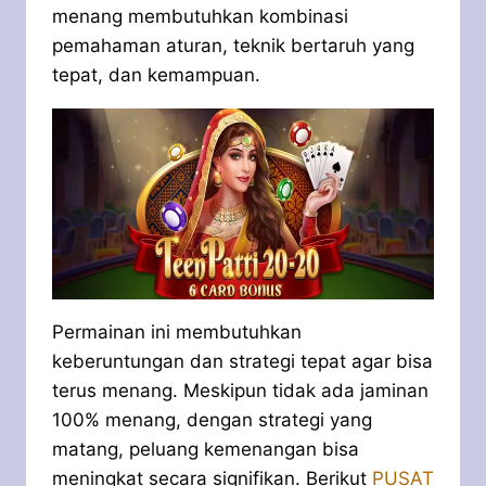
menang membutuhkan kombinasi
pemahaman aturan, teknik bertaruh yang
tepat, dan kemampuan.
Permainan ini membutuhkan
keberuntungan dan strategi tepat agar bisa
terus menang. Meskipun tidak ada jaminan
100% menang, dengan strategi yang
matang, peluang kemenangan bisa
meningkat secara signifikan. Berikut
PUSAT