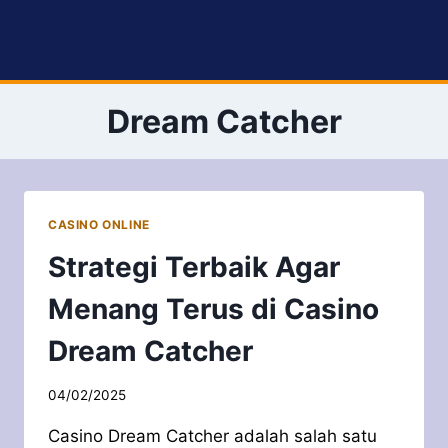
Skip
to
content
Dream Catcher
CASINO ONLINE
Strategi Terbaik Agar
Menang Terus di Casino
Dream Catcher
04/02/2025
Casino Dream Catcher adalah salah satu