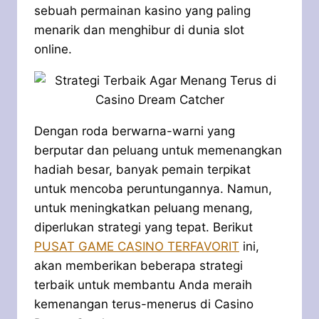
sebuah permainan kasino yang paling
menarik dan menghibur di dunia slot
online.
Dengan roda berwarna-warni yang
berputar dan peluang untuk memenangkan
hadiah besar, banyak pemain terpikat
untuk mencoba peruntungannya. Namun,
untuk meningkatkan peluang menang,
diperlukan strategi yang tepat. Berikut
PUSAT GAME CASINO TERFAVORIT
ini,
akan memberikan beberapa strategi
terbaik untuk membantu Anda meraih
kemenangan terus-menerus di Casino