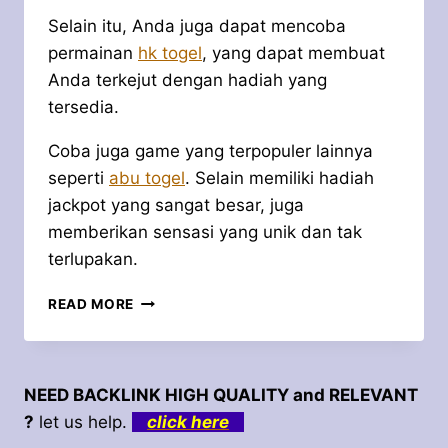
Selain itu, Anda juga dapat mencoba
permainan
hk togel
, yang dapat membuat
Anda terkejut dengan hadiah yang
tersedia.
Coba juga game yang terpopuler lainnya
seperti
abu togel
. Selain memiliki hadiah
jackpot yang sangat besar, juga
memberikan sensasi yang unik dan tak
terlupakan.
LIGHTNING
READ MORE
DICE
PANDUAN
LENGKAP
RAIH
NEED BACKLINK HIGH QUALITY and RELEVANT
KEUNTUNGAN
?
let us help.
click here