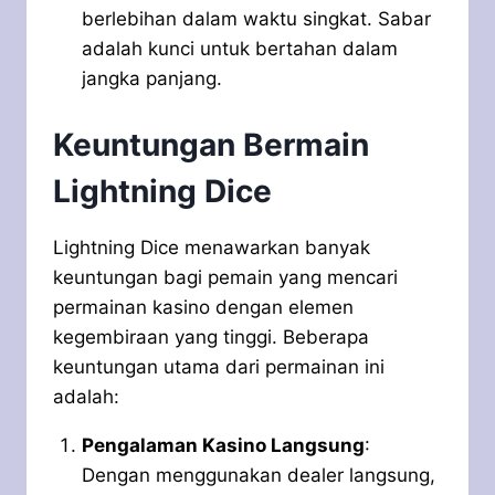
berlebihan dalam waktu singkat. Sabar
adalah kunci untuk bertahan dalam
jangka panjang.
Keuntungan Bermain
Lightning Dice
Lightning Dice menawarkan banyak
keuntungan bagi pemain yang mencari
permainan kasino dengan elemen
kegembiraan yang tinggi. Beberapa
keuntungan utama dari permainan ini
adalah:
Pengalaman Kasino Langsung
:
Dengan menggunakan dealer langsung,