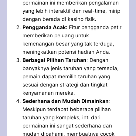
permainan ini memberikan pengalaman
yang lebih interaktif dan real-time, mirip
dengan berada di kasino fisik.
Pengganda Acak
: Fitur pengganda petir
memberikan peluang untuk
kemenangan besar yang tak terduga,
meningkatkan potensi hadiah Anda.
Berbagai Pilihan Taruhan
: Dengan
banyaknya jenis taruhan yang tersedia,
pemain dapat memilih taruhan yang
sesuai dengan strategi dan tingkat
kenyamanan mereka.
Sederhana dan Mudah Dimainkan
:
Meskipun terdapat beberapa pilihan
taruhan yang kompleks, inti dari
permainan ini sangat sederhana dan
mudah dipahami, membuatnya cocok