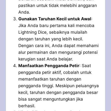
pastikan untuk tidak melebihi anggaran
Anda.
Gunakan Taruhan Kecil untuk Awal
:
Jika Anda baru pertama kali mencoba
Lightning Dice, sebaiknya mulailah
dengan taruhan yang lebih kecil.
Dengan cara ini, Anda dapat memahami
alur permainan dan mengurangi potensi
kerugian saat Anda belajar.
Manfaatkan Pengganda Petir
: Saat
pengganda petir aktif, cobalah untuk
memanfaatkan taruhan dengan
pengganda tinggi. Meskipun peluangnya
kecil, taruhan dengan pengganda besar
bisa sangat menguntungkan jika
berhasil.