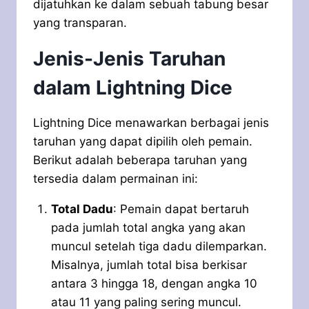
dijatuhkan ke dalam sebuah tabung besar
yang transparan.
Jenis-Jenis Taruhan
dalam Lightning Dice
Lightning Dice menawarkan berbagai jenis
taruhan yang dapat dipilih oleh pemain.
Berikut adalah beberapa taruhan yang
tersedia dalam permainan ini:
Total Dadu
: Pemain dapat bertaruh
pada jumlah total angka yang akan
muncul setelah tiga dadu dilemparkan.
Misalnya, jumlah total bisa berkisar
antara 3 hingga 18, dengan angka 10
atau 11 yang paling sering muncul.