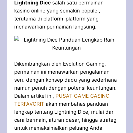
Lightning Dice
salah satu permainan
kasino online yang semakin populer,
terutama di platform-platform yang
menawarkan permainan langsung.
Dikembangkan oleh Evolution Gaming,
permainan ini menawarkan pengalaman
seru dengan konsep dadu yang sederhana
namun penuh dengan potensi keuntungan.
Dalam artikel ini,
PUSAT GAME CASINO
TERFAVORIT
akan membahas panduan
lengkap tentang Lightning Dice, mulai dari
cara bermain, aturan dasar, hingga strategi
untuk memaksimalkan peluang Anda