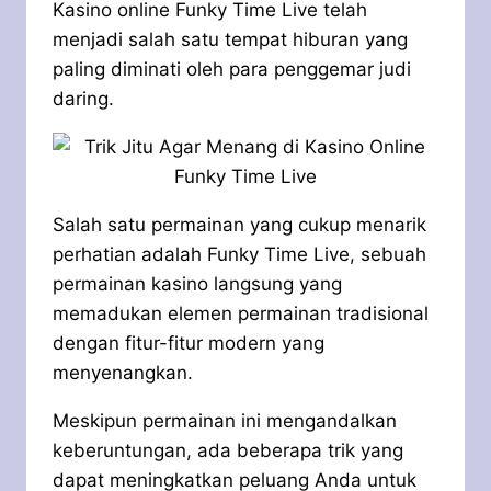
Kasino online Funky Time Live telah
menjadi salah satu tempat hiburan yang
paling diminati oleh para penggemar judi
daring.
Salah satu permainan yang cukup menarik
perhatian adalah Funky Time Live, sebuah
permainan kasino langsung yang
memadukan elemen permainan tradisional
dengan fitur-fitur modern yang
menyenangkan.
Meskipun permainan ini mengandalkan
keberuntungan, ada beberapa trik yang
dapat meningkatkan peluang Anda untuk