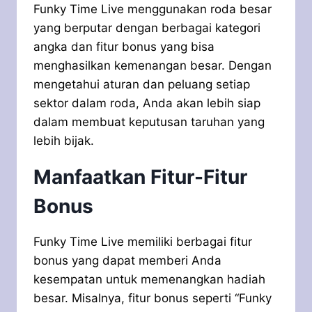
Funky Time Live menggunakan roda besar
yang berputar dengan berbagai kategori
angka dan fitur bonus yang bisa
menghasilkan kemenangan besar. Dengan
mengetahui aturan dan peluang setiap
sektor dalam roda, Anda akan lebih siap
dalam membuat keputusan taruhan yang
lebih bijak.
Manfaatkan Fitur-Fitur
Bonus
Funky Time Live memiliki berbagai fitur
bonus yang dapat memberi Anda
kesempatan untuk memenangkan hadiah
besar. Misalnya, fitur bonus seperti “Funky