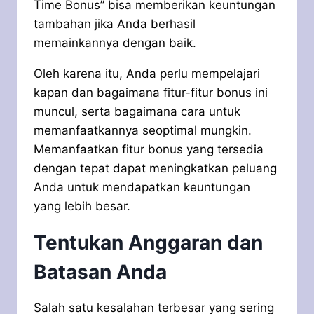
Time Bonus” bisa memberikan keuntungan
tambahan jika Anda berhasil
memainkannya dengan baik.
Oleh karena itu, Anda perlu mempelajari
kapan dan bagaimana fitur-fitur bonus ini
muncul, serta bagaimana cara untuk
memanfaatkannya seoptimal mungkin.
Memanfaatkan fitur bonus yang tersedia
dengan tepat dapat meningkatkan peluang
Anda untuk mendapatkan keuntungan
yang lebih besar.
Tentukan Anggaran dan
Batasan Anda
Salah satu kesalahan terbesar yang sering