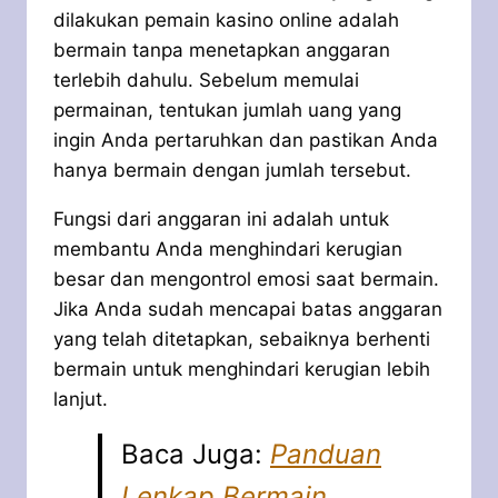
dilakukan pemain kasino online adalah
bermain tanpa menetapkan anggaran
terlebih dahulu. Sebelum memulai
permainan, tentukan jumlah uang yang
ingin Anda pertaruhkan dan pastikan Anda
hanya bermain dengan jumlah tersebut.
Fungsi dari anggaran ini adalah untuk
membantu Anda menghindari kerugian
besar dan mengontrol emosi saat bermain.
Jika Anda sudah mencapai batas anggaran
yang telah ditetapkan, sebaiknya berhenti
bermain untuk menghindari kerugian lebih
lanjut.
Baca Juga:
Panduan
Lenkap Bermain