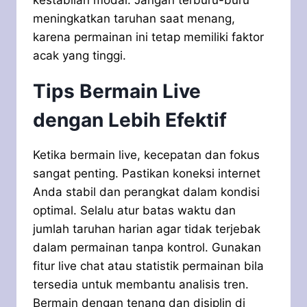
meningkatkan taruhan saat menang,
karena permainan ini tetap memiliki faktor
acak yang tinggi.
Tips Bermain Live
dengan Lebih Efektif
Ketika bermain live, kecepatan dan fokus
sangat penting. Pastikan koneksi internet
Anda stabil dan perangkat dalam kondisi
optimal. Selalu atur batas waktu dan
jumlah taruhan harian agar tidak terjebak
dalam permainan tanpa kontrol. Gunakan
fitur live chat atau statistik permainan bila
tersedia untuk membantu analisis tren.
Bermain dengan tenang dan disiplin di