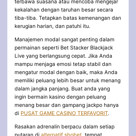
terbawa suasana atau mencoba mengejar
kekalahan dengan taruhan besar secara
tiba-tiba. Tetapkan batas kemenangan dan
kerugian harian, dan patuhi itu.
Manajemen modal sangat penting dalam
permainan seperti Bet Stacker Blackjack
Live yang berlangsung cepat. Jika Anda
mampu menjaga emosi tetap stabil dan
mengatur modal dengan baik, maka Anda
memiliki peluang lebih besar untuk menang
dalam jangka panjang. Buat anda yang
ingin bermain kasino dengan peluang
menang besar dan gampang jackpo hanya
di
PUSAT GAME CASINO TERFAVORIT
.
Rasakan adrenalin berpacu dalam setiap
putaran di
alternatif sbobet
, tempat