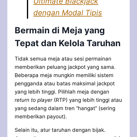
Ultimate Blackjack
dengan Modal Tipis
Bermain di Meja yang
Tepat dan Kelola Taruhan
Tidak semua meja atau sesi permainan
memberikan peluang jackpot yang sama.
Beberapa meja mungkin memiliki sistem
pengganda atau batas maksimal jackpot
yang lebih tinggi. Pilihlah meja dengan
return to player
(RTP) yang lebih tinggi atau
yang sedang dalam tren “hangat” (sering
memberikan payout).
Selain itu, atur taruhan dengan bijak.