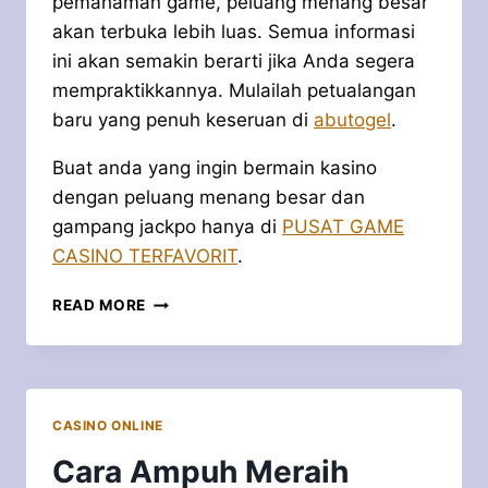
pemahaman game, peluang menang besar
akan terbuka lebih luas. Semua informasi
ini akan semakin berarti jika Anda segera
mempraktikkannya. Mulailah petualangan
baru yang penuh keseruan di
abutogel
.
Buat anda yang ingin bermain kasino
dengan peluang menang besar dan
gampang jackpo hanya di
PUSAT GAME
CASINO TERFAVORIT
.
STRATEGI
READ MORE
AGAR
JACKPOT
BERMAIN
DEAL
OR
CASINO ONLINE
NO
DEAL
Cara Ampuh Meraih
LIVE