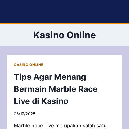
Skip
to
content
Kasino Online
CASINO ONLINE
Tips Agar Menang
Bermain Marble Race
Live di Kasino
06/17/2025
Marble Race Live merupakan salah satu