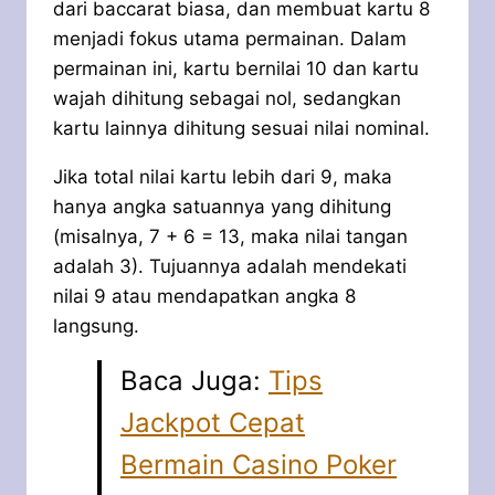
dari baccarat biasa, dan membuat kartu 8
menjadi fokus utama permainan. Dalam
permainan ini, kartu bernilai 10 dan kartu
wajah dihitung sebagai nol, sedangkan
kartu lainnya dihitung sesuai nilai nominal.
Jika total nilai kartu lebih dari 9, maka
hanya angka satuannya yang dihitung
(misalnya, 7 + 6 = 13, maka nilai tangan
adalah 3). Tujuannya adalah mendekati
nilai 9 atau mendapatkan angka 8
langsung.
Baca Juga:
Tips
Jackpot Cepat
Bermain Casino Poker