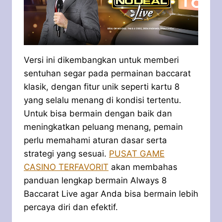
Versi ini dikembangkan untuk memberi
sentuhan segar pada permainan baccarat
klasik, dengan fitur unik seperti kartu 8
yang selalu menang di kondisi tertentu.
Untuk bisa bermain dengan baik dan
meningkatkan peluang menang, pemain
perlu memahami aturan dasar serta
strategi yang sesuai.
PUSAT GAME
CASINO TERFAVORIT
akan membahas
panduan lengkap bermain Always 8
Baccarat Live agar Anda bisa bermain lebih
percaya diri dan efektif.