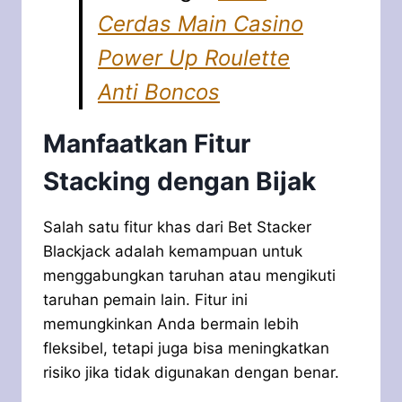
Cerdas Main Casino
Power Up Roulette
Anti Boncos
Manfaatkan Fitur
Stacking dengan Bijak
Salah satu fitur khas dari Bet Stacker
Blackjack adalah kemampuan untuk
menggabungkan taruhan atau mengikuti
taruhan pemain lain. Fitur ini
memungkinkan Anda bermain lebih
fleksibel, tetapi juga bisa meningkatkan
risiko jika tidak digunakan dengan benar.