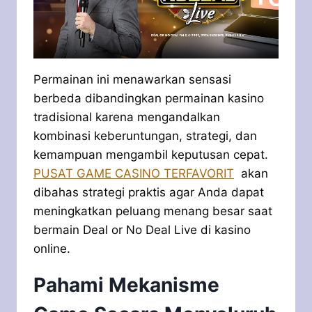
Permainan ini menawarkan sensasi
berbeda dibandingkan permainan kasino
tradisional karena mengandalkan
kombinasi keberuntungan, strategi, dan
kemampuan mengambil keputusan cepat.
PUSAT GAME CASINO TERFAVORIT
akan
dibahas strategi praktis agar Anda dapat
meningkatkan peluang menang besar saat
bermain Deal or No Deal Live di kasino
online.
Pahami Mekanisme