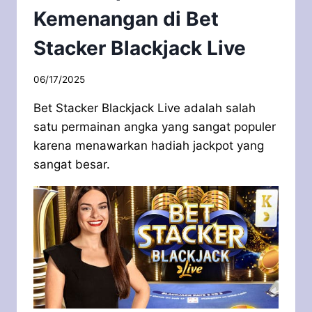
DI
Kemenangan di Bet
KASINO
Stacker Blackjack Live
06/17/2025
Bet Stacker Blackjack Live adalah salah
satu permainan angka yang sangat populer
karena menawarkan hadiah jackpot yang
sangat besar.