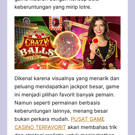
keberuntungan yang mirip lotre.
Dikenal karena visualnya yang menarik dan
peluang mendapatkan jackpot besar, game
ini menjadi pilihan favorit banyak pemain.
Namun seperti permainan berbasis
keberuntungan lainnya, menang besar
bukan perkara mudah.
PUSAT GAME
CASINO TERFAVORIT
akan membahas trik