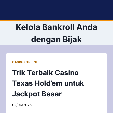
Skip
to
content
Kelola Bankroll Anda
dengan Bijak
CASINO ONLINE
Trik Terbaik Casino
Texas Hold’em untuk
Jackpot Besar
02/06/2025