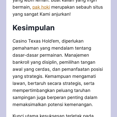
yang lebih lemah. Buat kalian yang ingin
bermain,
pak hoki
merupakan sebauh situs
yang sangat Kami anjurkan!
Kesimpulan
Casino Texas Hold’em, diperlukan
pemahaman yang mendalam tentang
dasar-dasar permainan. Manajemen
bankroll yang disiplin, pemilihan tangan
awal yang cerdas, dan pemanfaatan posisi
yang strategis.​ Kemampuan mengamati
lawan, bertaruh secara strategis, serta
mempertimbangkan peluang taruhan
sampingan juga berperan penting dalam
memaksimalkan potensi kemenangan.
Kunci utama kesuksesan terletak pada