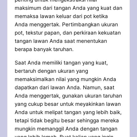
maksimum dari tangan Anda yang kuat dan
memaksa lawan keluar dari pot ketika
Anda menggertak. Pertimbangkan ukuran
pot, tekstur papan, dan perkiraan kekuatan
tangan lawan Anda saat menentukan
berapa banyak taruhan.
Saat Anda memiliki tangan yang kuat,
bertaruh dengan ukuran yang
memaksimalkan nilai yang mungkin Anda
dapatkan dari lawan Anda. Namun, saat
Anda menggertak, gunakan ukuran taruhan
yang cukup besar untuk meyakinkan lawan
Anda untuk melipat tangan yang lebih baik,
tetapi tidak begitu besar sehingga mereka
mungkin memanggil Anda dengan tangan