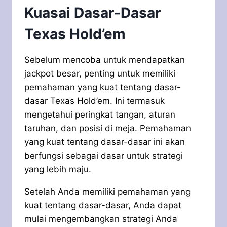
Kuasai Dasar-Dasar
Texas Hold’em
Sebelum mencoba untuk mendapatkan
jackpot besar, penting untuk memiliki
pemahaman yang kuat tentang dasar-
dasar Texas Hold’em. Ini termasuk
mengetahui peringkat tangan, aturan
taruhan, dan posisi di meja. Pemahaman
yang kuat tentang dasar-dasar ini akan
berfungsi sebagai dasar untuk strategi
yang lebih maju.
Setelah Anda memiliki pemahaman yang
kuat tentang dasar-dasar, Anda dapat
mulai mengembangkan strategi Anda