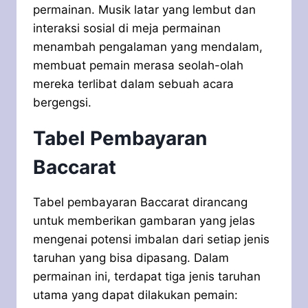
permainan. Musik latar yang lembut dan
interaksi sosial di meja permainan
menambah pengalaman yang mendalam,
membuat pemain merasa seolah-olah
mereka terlibat dalam sebuah acara
bergengsi.
Tabel Pembayaran ​
Baccarat
​Tabel pembayaran Baccarat dirancang
untuk memberikan gambaran yang jelas
mengenai potensi imbalan dari setiap jenis
taruhan yang bisa dipasang.​ Dalam
permainan ini, terdapat tiga jenis taruhan
utama yang dapat dilakukan pemain: