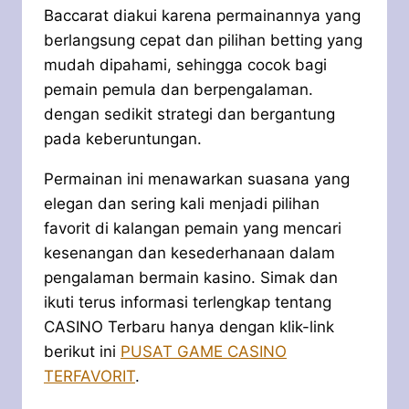
Baccarat diakui karena permainannya yang
berlangsung cepat dan pilihan betting yang
mudah dipahami, sehingga cocok bagi
pemain pemula dan berpengalaman.
dengan sedikit strategi dan bergantung
pada keberuntungan.
Permainan ini menawarkan suasana yang
elegan dan sering kali menjadi pilihan
favorit di kalangan pemain yang mencari
kesenangan dan kesederhanaan dalam
pengalaman bermain kasino. Simak dan
ikuti terus informasi terlengkap tentang
CASINO Terbaru hanya dengan klik-link
berikut ini
PUSAT GAME CASINO
TERFAVORIT
.