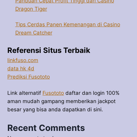
Panduan Cepat Profit Tinggi dari Casino
Dragon Tiger
Tips Cerdas Panen Kemenangan di Casino
Dream Catcher
Referensi Situs Terbaik
linkfuso.com
data hk 4d
Prediksi Fusototo
Link alternatif
Fusototo
daftar dan login 100%
aman mudah gampang memberikan jackpot
besar yang bisa anda dapatkan di sini.
Recent Comments