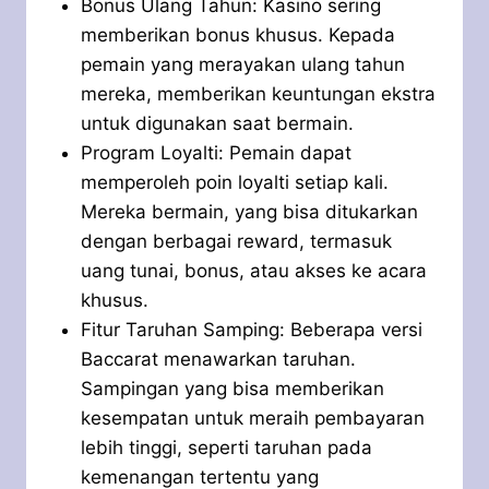
Bonus Ulang Tahun: Kasino sering
memberikan bonus khusus. Kepada
pemain yang merayakan ulang tahun
mereka, memberikan keuntungan ekstra
untuk digunakan saat bermain.
Program Loyalti: Pemain dapat
memperoleh poin loyalti setiap kali.
Mereka bermain, yang bisa ditukarkan
dengan berbagai reward, termasuk
uang tunai, bonus, atau akses ke acara
khusus.
Fitur Taruhan Samping: Beberapa versi
Baccarat menawarkan taruhan.
Sampingan yang bisa memberikan
kesempatan untuk meraih pembayaran
lebih tinggi, seperti taruhan pada
kemenangan tertentu yang