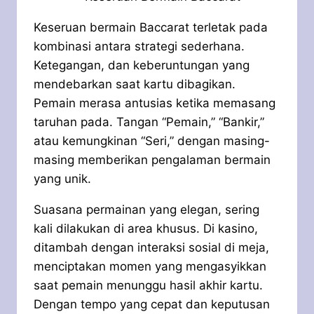
​Keseruan bermain Baccarat terletak pada
kombinasi antara strategi sederhana.
Ketegangan, dan keberuntungan yang
mendebarkan saat kartu dibagikan.​
Pemain merasa antusias ketika memasang
taruhan pada. Tangan “Pemain,” “Bankir,”
atau kemungkinan “Seri,” dengan masing-
masing memberikan pengalaman bermain
yang unik.
Suasana permainan yang elegan, sering
kali dilakukan di area khusus. Di kasino,
ditambah dengan interaksi sosial di meja,
menciptakan momen yang mengasyikkan
saat pemain menunggu hasil akhir kartu.
Dengan tempo yang cepat dan keputusan