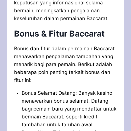
keputusan yang informasional selama
bermain, meningkatkan pengalaman
keseluruhan dalam permainan Baccarat.
Bonus & Fitur Baccarat
Bonus dan fitur dalam permainan Baccarat
menawarkan pengalaman tambahan yang
menarik bagi para pemain. Berikut adalah
beberapa poin penting terkait bonus dan
fitur ini:
Bonus Selamat Datang: Banyak kasino
menawarkan bonus selamat. Datang
bagi pemain baru yang mendaftar untuk
bermain Baccarat, seperti kredit
tambahan untuk taruhan awal.