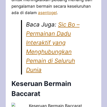
pengalaman bermain secara keseluruhan
ada di dalam
asentogel
.
Baca Juga:
Sic Bo –
Permainan Dadu
Interaktif yang
Menghubungkan
Pemain di Seluruh
Dunia
Keseruan Bermain
Baccarat