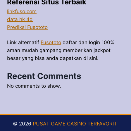
Referensi Situs Terbaik
linkfuso.com
data hk 4d
Prediksi Fusototo
Link alternatif
Fusototo
daftar dan login 100%
aman mudah gampang memberikan jackpot
besar yang bisa anda dapatkan di sini.
Recent Comments
No comments to show.
© 2026
PUSAT GAME CASINO TERFAVORIT