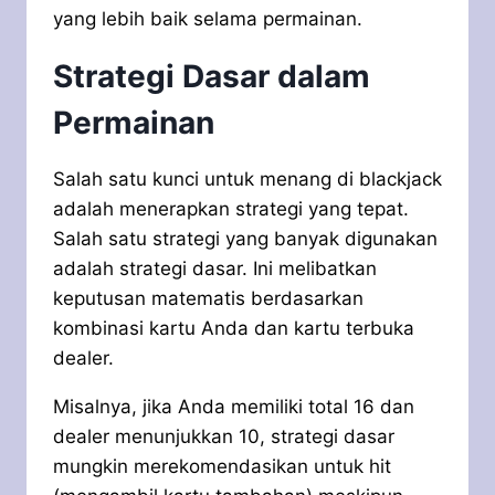
yang lebih baik selama permainan.
Strategi Dasar dalam
Permainan
Salah satu kunci untuk menang di blackjack
adalah menerapkan strategi yang tepat.
Salah satu strategi yang banyak digunakan
adalah strategi dasar. Ini melibatkan
keputusan matematis berdasarkan
kombinasi kartu Anda dan kartu terbuka
dealer.
Misalnya, jika Anda memiliki total 16 dan
dealer menunjukkan 10, strategi dasar
mungkin merekomendasikan untuk hit