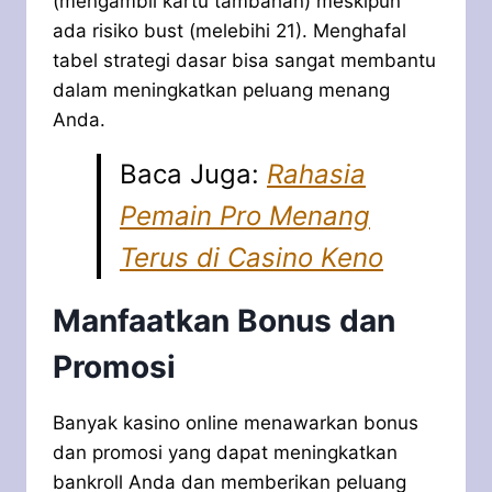
(mengambil kartu tambahan) meskipun
ada risiko bust (melebihi 21). Menghafal
tabel strategi dasar bisa sangat membantu
dalam meningkatkan peluang menang
Anda.
Baca Juga:
Rahasia
Pemain Pro Menang
Terus di Casino Keno
Manfaatkan Bonus dan
Promosi
Banyak kasino online menawarkan bonus
dan promosi yang dapat meningkatkan
bankroll Anda dan memberikan peluang