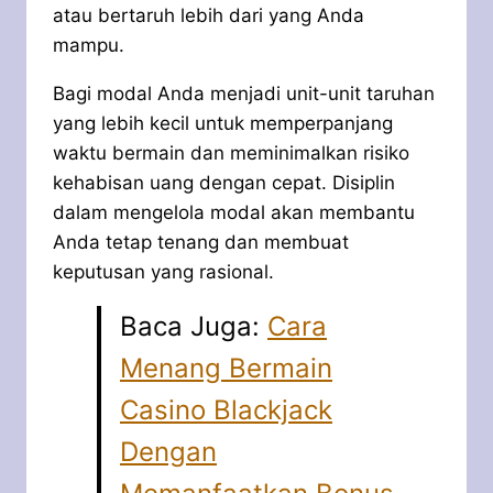
atau bertaruh lebih dari yang Anda
mampu.
Bagi modal Anda menjadi unit-unit taruhan
yang lebih kecil untuk memperpanjang
waktu bermain dan meminimalkan risiko
kehabisan uang dengan cepat. Disiplin
dalam mengelola modal akan membantu
Anda tetap tenang dan membuat
keputusan yang rasional.
Baca Juga:
Cara
Menang Bermain
Casino Blackjack
Dengan