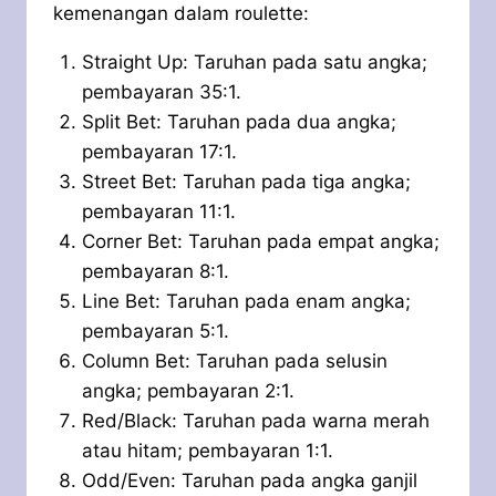
kemenangan dalam roulette:
Straight Up: Taruhan pada satu angka;
pembayaran 35:1.
Split Bet: Taruhan pada dua angka;
pembayaran 17:1.
Street Bet: Taruhan pada tiga angka;
pembayaran 11:1.
Corner Bet: Taruhan pada empat angka;
pembayaran 8:1.
Line Bet: Taruhan pada enam angka;
pembayaran 5:1.
Column Bet: Taruhan pada selusin
angka; pembayaran 2:1.
Red/Black: Taruhan pada warna merah
atau hitam; pembayaran 1:1.
Odd/Even: Taruhan pada angka ganjil