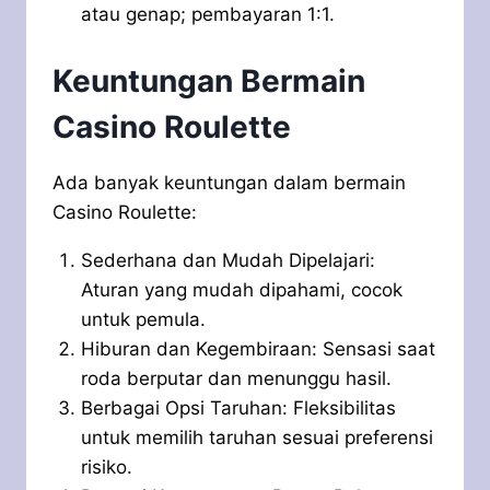
atau genap; pembayaran 1:1.
Keuntungan Bermain
Casino Roulette
Ada banyak keuntungan dalam bermain
Casino Roulette:
Sederhana dan Mudah Dipelajari:
Aturan yang mudah dipahami, cocok
untuk pemula.
Hiburan dan Kegembiraan: Sensasi saat
roda berputar dan menunggu hasil.
Berbagai Opsi Taruhan: Fleksibilitas
untuk memilih taruhan sesuai preferensi
risiko.