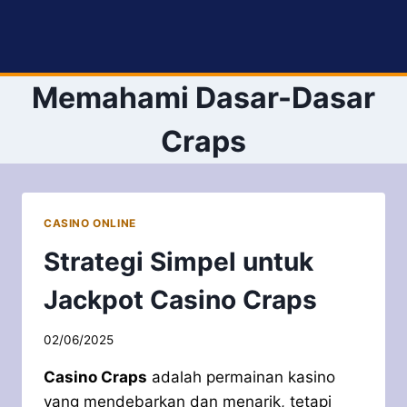
Skip
to
content
Memahami Dasar-Dasar
Craps
CASINO ONLINE
Strategi Simpel untuk
Jackpot Casino Craps
02/06/2025
Casino Craps
adalah permainan kasino
yang mendebarkan dan menarik, tetapi