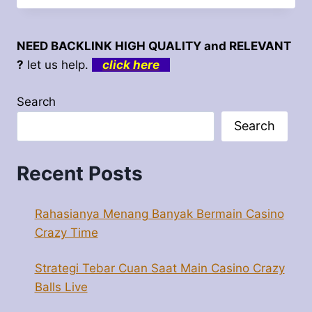
UNTUK
JACKPOT
CASINO
NEED BACKLINK HIGH QUALITY and RELEVANT
CRAPS
?
let us help.
click here
Search
Search
Recent Posts
Rahasianya Menang Banyak Bermain Casino
Crazy Time
Strategi Tebar Cuan Saat Main Casino Crazy
Balls Live