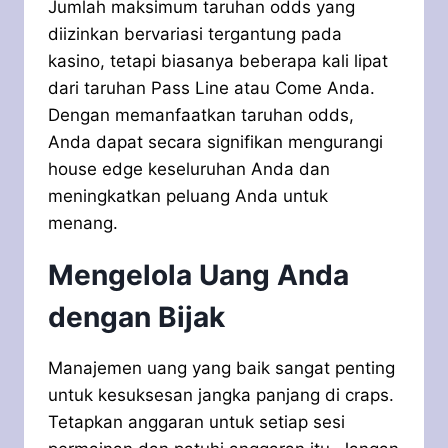
Jumlah maksimum taruhan odds yang
diizinkan bervariasi tergantung pada
kasino, tetapi biasanya beberapa kali lipat
dari taruhan Pass Line atau Come Anda.
Dengan memanfaatkan taruhan odds,
Anda dapat secara signifikan mengurangi
house edge keseluruhan Anda dan
meningkatkan peluang Anda untuk
menang.
Mengelola Uang Anda
dengan Bijak
Manajemen uang yang baik sangat penting
untuk kesuksesan jangka panjang di craps.
Tetapkan anggaran untuk setiap sesi