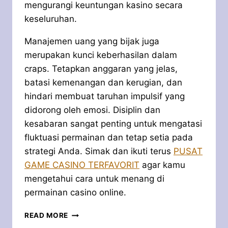
mengurangi keuntungan kasino secara
keseluruhan.
Manajemen uang yang bijak juga
merupakan kunci keberhasilan dalam
craps. Tetapkan anggaran yang jelas,
batasi kemenangan dan kerugian, dan
hindari membuat taruhan impulsif yang
didorong oleh emosi. Disiplin dan
kesabaran sangat penting untuk mengatasi
fluktuasi permainan dan tetap setia pada
strategi Anda. Simak dan ikuti terus
PUSAT
GAME CASINO TERFAVORIT
agar kamu
mengetahui cara untuk menang di
permainan casino online.
STRATEGI
READ MORE
SIMPEL