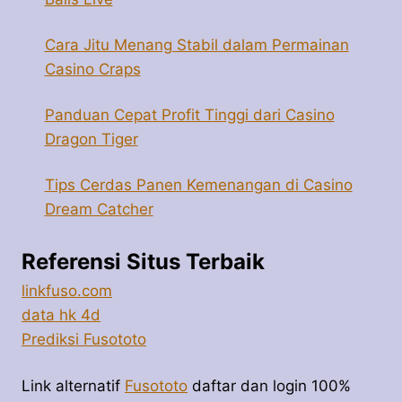
Cara Jitu Menang Stabil dalam Permainan
Casino Craps
Panduan Cepat Profit Tinggi dari Casino
Dragon Tiger
Tips Cerdas Panen Kemenangan di Casino
Dream Catcher
Referensi Situs Terbaik
linkfuso.com
data hk 4d
Prediksi Fusototo
Link alternatif
Fusototo
daftar dan login 100%