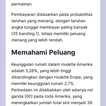
permainan.
Pembayaran didasarkan pada probabilitas
taruhan yang menang, dengan taruhan
angka tunggal membayar paling banyak
(35 banding 1), tetapi memiliki peluang
menang yang lebih rendah.
Memahami Peluang
Keunggulan rumah dalam roulette Amerika
adalah 5,26%, yang lebih tinggi
dibandingkan dengan roulette Eropa, yang
memiliki keunggulan rumah 2,7%.
Perbedaan ini disebabkan oleh adanya nol
ganda (00) pada roda Amerika, yang
meningkatkan jumlah total slot menjadi 38.