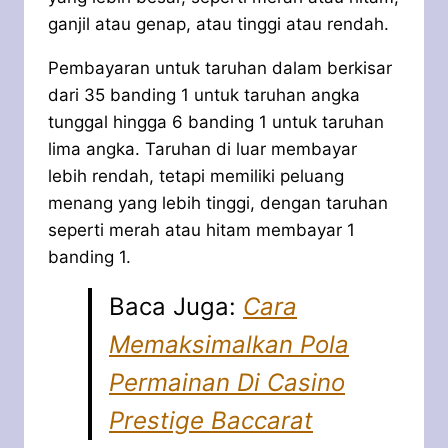
ganjil atau genap, atau tinggi atau rendah.
Pembayaran untuk taruhan dalam berkisar
dari 35 banding 1 untuk taruhan angka
tunggal hingga 6 banding 1 untuk taruhan
lima angka. Taruhan di luar membayar
lebih rendah, tetapi memiliki peluang
menang yang lebih tinggi, dengan taruhan
seperti merah atau hitam membayar 1
banding 1.
Baca Juga:
Cara
Memaksimalkan Pola
Permainan Di Casino
Prestige Baccarat