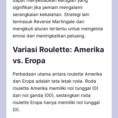
dapat menyebabkan kerugian yang
signifikan jika pemain mengalami
serangkaian kekalahan. Strategi lain
termasuk Reverse Martingale dan
mengikuti aturan tertentu untuk mengelola
emosi dan meningkatkan peluang.
Variasi Roulette: Amerika
vs. Eropa
Perbedaan utama antara roulette Amerika
dan Eropa adalah tata letak roda. Roda
roulette Amerika memiliki nol tunggal (0)
dan nol ganda (00), sedangkan roda
roulette Eropa hanya memiliki nol tunggal
(0).