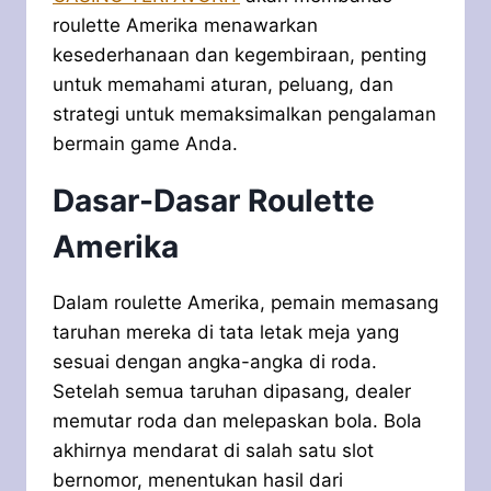
roulette Amerika menawarkan
kesederhanaan dan kegembiraan, penting
untuk memahami aturan, peluang, dan
strategi untuk memaksimalkan pengalaman
bermain game Anda​.
Dasar-Dasar Roulette
Amerika
Dalam roulette Amerika, pemain memasang
taruhan mereka di tata letak meja yang
sesuai dengan angka-angka di roda.
Setelah semua taruhan dipasang, dealer
memutar roda dan melepaskan bola. Bola
akhirnya mendarat di salah satu slot
bernomor, menentukan hasil dari