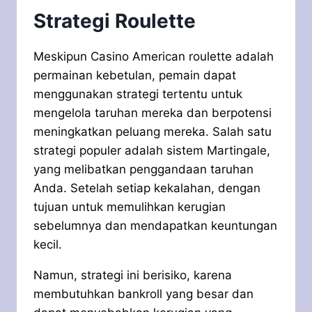
Strategi Roulette
Meskipun Casino American roulette adalah
permainan kebetulan, pemain dapat
menggunakan strategi tertentu untuk
mengelola taruhan mereka dan berpotensi
meningkatkan peluang mereka. Salah satu
strategi populer adalah sistem Martingale,
yang melibatkan penggandaan taruhan
Anda. Setelah setiap kekalahan, dengan
tujuan untuk memulihkan kerugian
sebelumnya dan mendapatkan keuntungan
kecil.
Namun, strategi ini berisiko, karena
membutuhkan bankroll yang besar dan