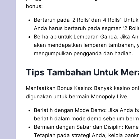
bonus:
Bertaruh pada ‘2 Rolls’ dan ‘4 Rolls’: Un
Anda harus bertaruh pada segmen ‘2 Rolls’ 
Berharap untuk Lemparan Ganda: Jika A
akan mendapatkan lemparan tambahan, y
mengumpulkan pengganda dan hadiah.
Tips Tambahan Untuk Mer
Manfaatkan Bonus Kasino: Banyak kasino on
digunakan untuk bermain Monopoly Live.
Berlatih dengan Mode Demo: Jika Anda b
berlatih dalam mode demo sebelum berm
Bermain dengan Sabar dan Disiplin: Kemen
Tetaplah pada strategi Anda, kelola bank