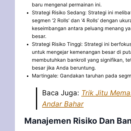
baru mengenal permainan ini.
Strategi Risiko Sedang: Strategi ini melib
segmen ‘2 Rolls’ dan ‘4 Rolls’ dengan ukur
keseimbangan antara peluang menang yan
besar.
Strategi Risiko Tinggi: Strategi ini berfok
untuk mengejar kemenangan besar di putar
membutuhkan bankroll yang signifikan, t
besar jika Anda beruntung.
Martingale: Gandakan taruhan pada segm
Baca Juga:
Trik Jitu Mema
Andar Bahar
Manajemen Risiko Dan Bank