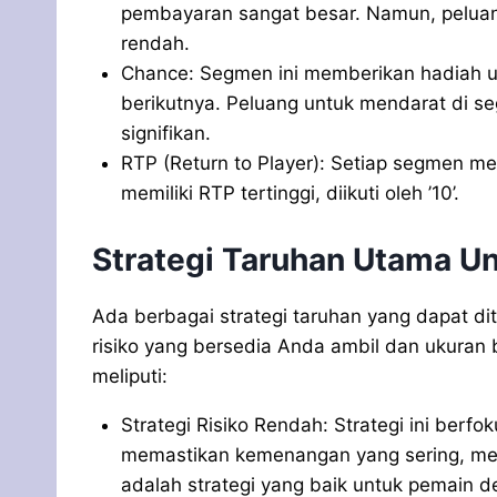
pembayaran sangat besar. Namun, peluang
rendah.
Chance: Segmen ini memberikan hadiah u
berikutnya. Peluang untuk mendarat di se
signifikan.
RTP (Return to Player): Setiap segmen me
memiliki RTP tertinggi, diikuti oleh ’10’.
Strategi Taruhan Utama U
Ada berbagai strategi taruhan yang dapat di
risiko yang bersedia Anda ambil dan ukuran 
meliputi:
Strategi Risiko Rendah: Strategi ini berfo
memastikan kemenangan yang sering, mesk
adalah strategi yang baik untuk pemain d