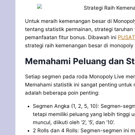
Untuk meraih kemenangan besar di Monopo
tentang statistik permainan, strategi taruhan
pemanfaatan fitur bonus. Dibawah ini
PUSAT
strategi raih kemenangan besar di monopoly l
Memahami Peluang dan Sta
Setiap segmen pada roda Monopoly Live mem
Memahami statistik ini sangat penting untuk
adalah beberapa poin penting:
Segmen Angka (1, 2, 5, 10): Segmen-seg
tetapi memiliki peluang yang lebih tinggi 
muncul, diikuti oleh ‘2’, ‘5’, dan ’10’.
2 Rolls dan 4 Rolls: Segmen-segmen ini 