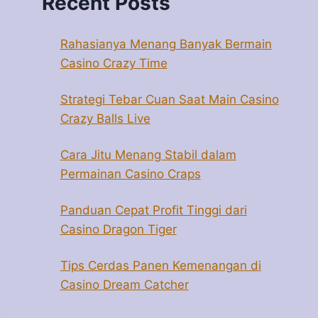
Recent Posts
Rahasianya Menang Banyak Bermain
Casino Crazy Time
Strategi Tebar Cuan Saat Main Casino
Crazy Balls Live
Cara Jitu Menang Stabil dalam
Permainan Casino Craps
Panduan Cepat Profit Tinggi dari
Casino Dragon Tiger
Tips Cerdas Panen Kemenangan di
Casino Dream Catcher