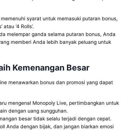
tuk memenuhi syarat untuk memasuki putaran bonus,
atau ‘4 Rolls’.
nda melempar ganda selama putaran bonus, Anda
ang memberi Anda lebih banyak peluang untuk
aih Kemenangan Besar
line menawarkan bonus dan promosi yang dapat
aru mengenal Monopoly Live, pertimbangkan untuk
ain dengan uang sungguhan.
angan besar tidak selalu terjadi dengan cepat.
roll Anda dengan bijak, dan jangan biarkan emosi