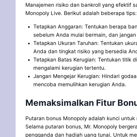
Manajemen risiko dan bankroll yang efektif 
Monopoly Live. Berikut adalah beberapa tips:
Tetapkan Anggaran: Tentukan berapa ban
sebelum Anda mulai bermain, dan jangan 
Tetapkan Ukuran Taruhan: Tentukan ukura
Anda dan tingkat risiko yang bersedia An
Tetapkan Batas Kerugian: Tentukan titik 
mengalami kerugian tertentu.
Jangan Mengejar Kerugian: Hindari goda
mencoba memulihkan kerugian Anda.
Memaksimalkan Fitur Bonu
​Putaran bonus Monopoly adalah kunci untuk
Selama putaran bonus, Mr. Monopoly berger
pengganda dan hadiah uang tunai. Untuk m