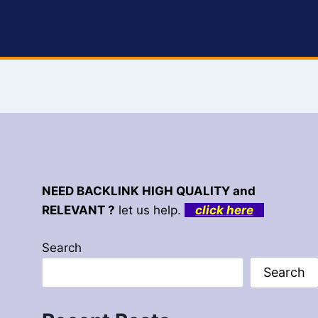
NEED BACKLINK HIGH QUALITY and
RELEVANT ?
let us help.
click here
Search
Search