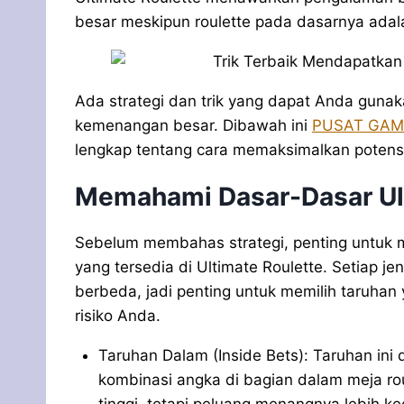
besar meskipun roulette pada dasarnya ada
Ada strategi dan trik yang dapat Anda guna
kemenangan besar. Dibawah ini
PUSAT GAM
lengkap tentang cara memaksimalkan potensi
Memahami Dasar-Dasar Ult
Sebelum membahas strategi, penting untuk 
yang tersedia di Ultimate Roulette. Setiap j
berbeda, jadi penting untuk memilih taruhan
risiko Anda.
Taruhan Dalam (Inside Bets): Taruhan ini
kombinasi angka di bagian dalam meja ro
tinggi, tetapi peluang menangnya lebih ke