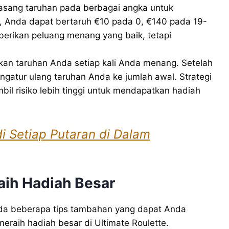
asang taruhan pada berbagai angka untuk
, Anda dapat bertaruh €10 pada 0, €140 pada 19-
berikan peluang menang yang baik, tetapi
akan taruhan Anda setiap kali Anda menang. Setelah
gatur ulang taruhan Anda ke jumlah awal. Strategi
bil risiko lebih tinggi untuk mendapatkan hadiah
i Setiap Putaran di Dalam
ih Hadiah Besar
 ada beberapa tips tambahan yang dapat Anda
raih hadiah besar di Ultimate Roulette.