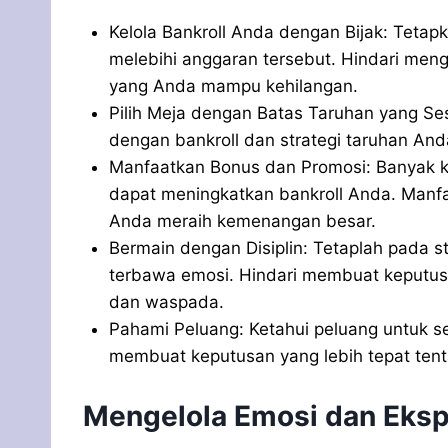
Kelola Bankroll Anda dengan Bijak: Tetap
melebihi anggaran tersebut. Hindari men
yang Anda mampu kehilangan.
Pilih Meja dengan Batas Taruhan yang Ses
dengan bankroll dan strategi taruhan And
Manfaatkan Bonus dan Promosi: Banyak k
dapat meningkatkan bankroll Anda. Manf
Anda meraih kemenangan besar.
Bermain dengan Disiplin: Tetaplah pada st
terbawa emosi. Hindari membuat keputusa
dan waspada.
Pahami Peluang: Ketahui peluang untuk se
membuat keputusan yang lebih tepat ten
Mengelola Emosi dan Eksp