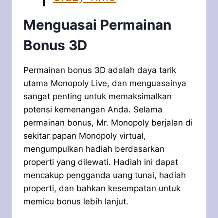
Menguasai Permainan
Bonus 3D
Permainan bonus 3D adalah daya tarik
utama Monopoly Live, dan menguasainya
sangat penting untuk memaksimalkan
potensi kemenangan Anda. Selama
permainan bonus, Mr. Monopoly berjalan di
sekitar papan Monopoly virtual,
mengumpulkan hadiah berdasarkan
properti yang dilewati. Hadiah ini dapat
mencakup pengganda uang tunai, hadiah
properti, dan bahkan kesempatan untuk
memicu bonus lebih lanjut.