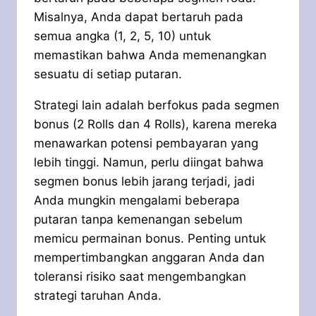
Misalnya, Anda dapat bertaruh pada
semua angka (1, 2, 5, 10) untuk
memastikan bahwa Anda memenangkan
sesuatu di setiap putaran.
Strategi lain adalah berfokus pada segmen
bonus (2 Rolls dan 4 Rolls), karena mereka
menawarkan potensi pembayaran yang
lebih tinggi. Namun, perlu diingat bahwa
segmen bonus lebih jarang terjadi, jadi
Anda mungkin mengalami beberapa
putaran tanpa kemenangan sebelum
memicu permainan bonus. Penting untuk
mempertimbangkan anggaran Anda dan
toleransi risiko saat mengembangkan
strategi taruhan Anda.