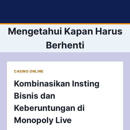
Skip
to
content
Mengetahui Kapan Harus
Berhenti
CASINO ONLINE
Kombinasikan Insting
Bisnis dan
Keberuntungan di
Monopoly Live