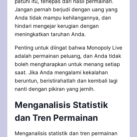
patuhi itu, terlepas dari hasil permainan.
Jangan pernah berjudi dengan uang yang
Anda tidak mampu kehilangannya, dan
hindari mengejar kerugian dengan
meningkatkan taruhan Anda.
Penting untuk diingat bahwa Monopoly Live
adalah permainan peluang, dan Anda tidak
boleh mengharapkan untuk menang setiap
saat. Jika Anda mengalami kekalahan
beruntun, beristirahatlah dan kembali lagi
nanti dengan pikiran yang jernih.
Menganalisis Statistik
dan Tren Permainan
Menganalisis statistik dan tren permainan