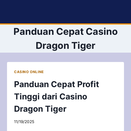
Skip
to
content
Panduan Cepat Casino
Dragon Tiger
CASINO ONLINE
Panduan Cepat Profit
Tinggi dari Casino
Dragon Tiger
11/19/2025