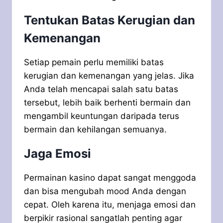
Tentukan Batas Kerugian dan
Kemenangan
Setiap pemain perlu memiliki batas
kerugian dan kemenangan yang jelas. Jika
Anda telah mencapai salah satu batas
tersebut, lebih baik berhenti bermain dan
mengambil keuntungan daripada terus
bermain dan kehilangan semuanya.
Jaga Emosi
Permainan kasino dapat sangat menggoda
dan bisa mengubah mood Anda dengan
cepat. Oleh karena itu, menjaga emosi dan
berpikir rasional sangatlah penting agar