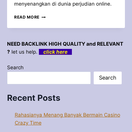
menyenangkan di dunia perjudian online.
PANDUAN
READ MORE
CEPAT
PROFIT
TINGGI
DARI
NEED BACKLINK HIGH QUALITY and RELEVANT
CASINO
?
let us help.
click here
DRAGON
TIGER
Search
Search
Recent Posts
Rahasianya Menang Banyak Bermain Casino
Crazy Time