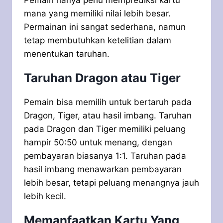
Pemain hanya perlu memprediksi kartu
mana yang memiliki nilai lebih besar.
Permainan ini sangat sederhana, namun
tetap membutuhkan ketelitian dalam
menentukan taruhan.
Taruhan Dragon atau Tiger
Pemain bisa memilih untuk bertaruh pada
Dragon, Tiger, atau hasil imbang. Taruhan
pada Dragon dan Tiger memiliki peluang
hampir 50:50 untuk menang, dengan
pembayaran biasanya 1:1. Taruhan pada
hasil imbang menawarkan pembayaran
lebih besar, tetapi peluang menangnya jauh
lebih kecil.
Memanfaatkan Kartu Yang