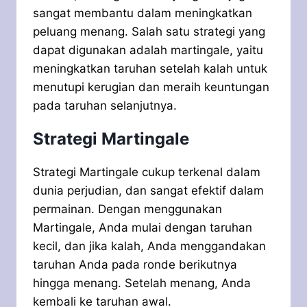
sangat membantu dalam meningkatkan
peluang menang. Salah satu strategi yang
dapat digunakan adalah martingale, yaitu
meningkatkan taruhan setelah kalah untuk
menutupi kerugian dan meraih keuntungan
pada taruhan selanjutnya.
Strategi Martingale
Strategi Martingale cukup terkenal dalam
dunia perjudian, dan sangat efektif dalam
permainan. Dengan menggunakan
Martingale, Anda mulai dengan taruhan
kecil, dan jika kalah, Anda menggandakan
taruhan Anda pada ronde berikutnya
hingga menang. Setelah menang, Anda
kembali ke taruhan awal.