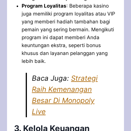
Program Loyalitas
: Beberapa kasino
juga memiliki program loyalitas atau VIP
yang memberi hadiah tambahan bagi
pemain yang sering bermain. Mengikuti
program ini dapat memberi Anda
keuntungan ekstra, seperti bonus
khusus dan layanan pelanggan yang
lebih baik.
Baca Juga:
Strategi
Raih Kemenangan
Besar Di Monopoly
Live
3. Kelola Keuangan