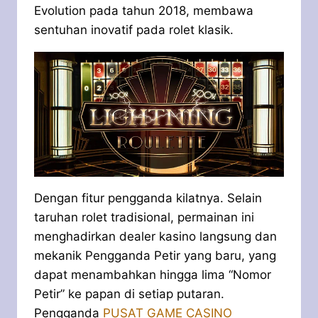
Evolution pada tahun 2018, membawa
sentuhan inovatif pada rolet klasik.
Dengan fitur pengganda kilatnya. Selain
taruhan rolet tradisional, permainan ini
menghadirkan dealer kasino langsung dan
mekanik Pengganda Petir yang baru, yang
dapat menambahkan hingga lima “Nomor
Petir” ke papan di setiap putaran.
Pengganda
PUSAT GAME CASINO