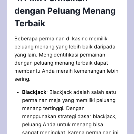
dengan Peluang Menang
Terbaik
Beberapa permainan di kasino memiliki
peluang menang yang lebih baik daripada
yang lain. Mengidentifikasi permainan
dengan peluang menang terbaik dapat
membantu Anda meraih kemenangan lebih
sering.
Blackjack
: Blackjack adalah salah satu
permainan meja yang memiliki peluang
menang tertinggi. Dengan
menggunakan strategi dasar blackjack,
peluang Anda untuk menang bisa
sangat meningkat, karena permainan ini