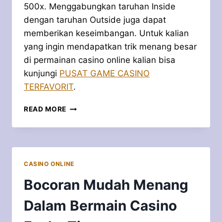
500x. Menggabungkan taruhan Inside
dengan taruhan Outside juga dapat
memberikan keseimbangan. Untuk kalian
yang ingin mendapatkan trik menang besar
di permainan casino online kalian bisa
kunjungi
PUSAT GAME CASINO
TERFAVORIT
.
CARA
READ MORE
MENDAPATKAN
JACKPOT
DI
CASINO
LIGHTNING
CASINO ONLINE
ROULETTE
Bocoran Mudah Menang
Dalam Bermain Casino