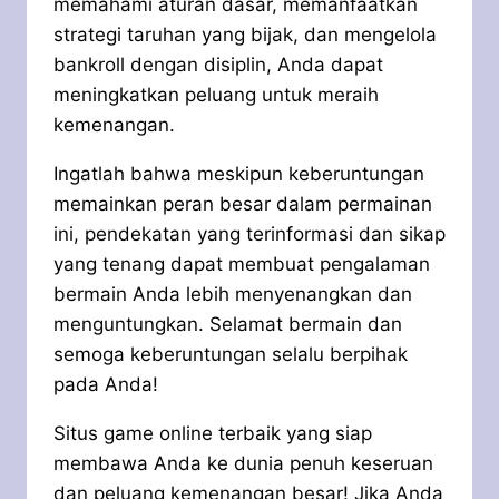
memahami aturan dasar, memanfaatkan
strategi taruhan yang bijak, dan mengelola
bankroll dengan disiplin, Anda dapat
meningkatkan peluang untuk meraih
kemenangan.
Ingatlah bahwa meskipun keberuntungan
memainkan peran besar dalam permainan
ini, pendekatan yang terinformasi dan sikap
yang tenang dapat membuat pengalaman
bermain Anda lebih menyenangkan dan
menguntungkan. Selamat bermain dan
semoga keberuntungan selalu berpihak
pada Anda!
Situs game online terbaik yang siap
membawa Anda ke dunia penuh keseruan
dan peluang kemenangan besar! Jika Anda