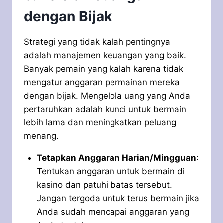
dengan Bijak
Strategi yang tidak kalah pentingnya
adalah manajemen keuangan yang baik.
Banyak pemain yang kalah karena tidak
mengatur anggaran permainan mereka
dengan bijak. Mengelola uang yang Anda
pertaruhkan adalah kunci untuk bermain
lebih lama dan meningkatkan peluang
menang.
Tetapkan Anggaran Harian/Mingguan
:
Tentukan anggaran untuk bermain di
kasino dan patuhi batas tersebut.
Jangan tergoda untuk terus bermain jika
Anda sudah mencapai anggaran yang