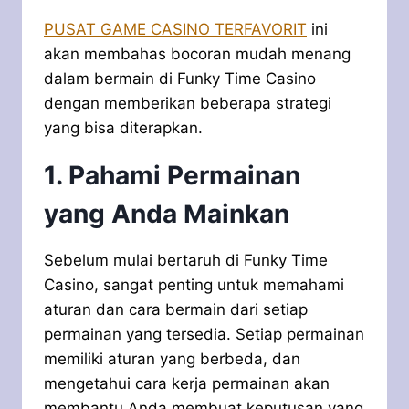
PUSAT GAME CASINO TERFAVORIT
ini
akan membahas bocoran mudah menang
dalam bermain di Funky Time Casino
dengan memberikan beberapa strategi
yang bisa diterapkan.
1. Pahami Permainan
yang Anda Mainkan
Sebelum mulai bertaruh di Funky Time
Casino, sangat penting untuk memahami
aturan dan cara bermain dari setiap
permainan yang tersedia. Setiap permainan
memiliki aturan yang berbeda, dan
mengetahui cara kerja permainan akan
membantu Anda membuat keputusan yang