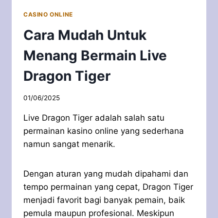
CASINO
CASINO ONLINE
FUNKY
TIME
Cara Mudah Untuk
Menang Bermain Live
Dragon Tiger
01/06/2025
Live Dragon Tiger adalah salah satu
permainan kasino online yang sederhana
namun sangat menarik.
Dengan aturan yang mudah dipahami dan
tempo permainan yang cepat, Dragon Tiger
menjadi favorit bagi banyak pemain, baik
pemula maupun profesional. Meskipun