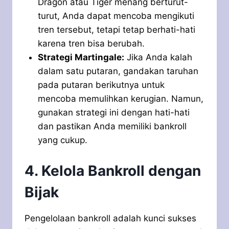
Dragon atau Tiger menang berturut-
turut, Anda dapat mencoba mengikuti
tren tersebut, tetapi tetap berhati-hati
karena tren bisa berubah.
Strategi Martingale:
Jika Anda kalah
dalam satu putaran, gandakan taruhan
pada putaran berikutnya untuk
mencoba memulihkan kerugian. Namun,
gunakan strategi ini dengan hati-hati
dan pastikan Anda memiliki bankroll
yang cukup.
4. Kelola Bankroll dengan
Bijak
Pengelolaan bankroll adalah kunci sukses