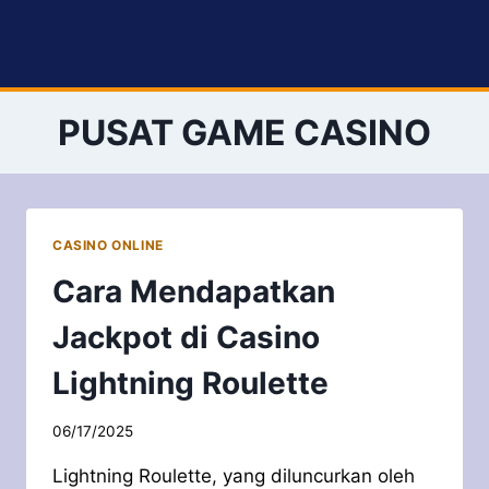
Skip
to
content
PUSAT GAME CASINO
CASINO ONLINE
Cara Mendapatkan
Jackpot di Casino
Lightning Roulette
06/17/2025
Lightning Roulette, yang diluncurkan oleh