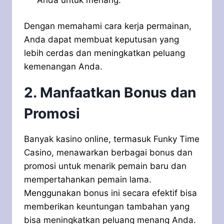
Dengan memahami cara kerja permainan,
Anda dapat membuat keputusan yang
lebih cerdas dan meningkatkan peluang
kemenangan Anda.
2. Manfaatkan Bonus dan
Promosi
Banyak kasino online, termasuk Funky Time
Casino, menawarkan berbagai bonus dan
promosi untuk menarik pemain baru dan
mempertahankan pemain lama.
Menggunakan bonus ini secara efektif bisa
memberikan keuntungan tambahan yang
bisa meningkatkan peluang menang Anda.