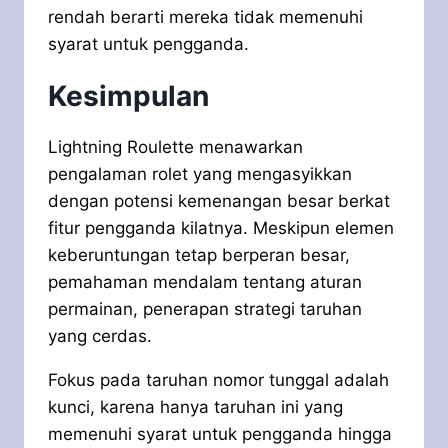
rendah berarti mereka tidak memenuhi
syarat untuk pengganda.
Kesimpulan
Lightning Roulette menawarkan
pengalaman rolet yang mengasyikkan
dengan potensi kemenangan besar berkat
fitur pengganda kilatnya. Meskipun elemen
keberuntungan tetap berperan besar,
pemahaman mendalam tentang aturan
permainan, penerapan strategi taruhan
yang cerdas.
Fokus pada taruhan nomor tunggal adalah
kunci, karena hanya taruhan ini yang
memenuhi syarat untuk pengganda hingga