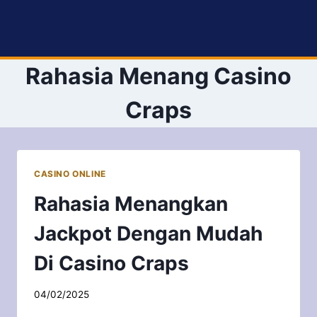
Skip
to
content
Rahasia Menang Casino
Craps
CASINO ONLINE
Rahasia Menangkan
Jackpot Dengan Mudah
Di Casino Craps
04/02/2025