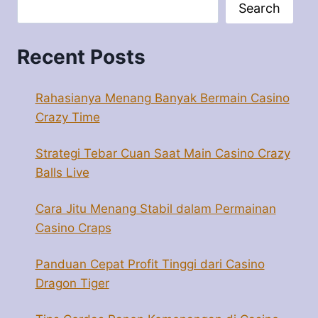
Search
Recent Posts
Rahasianya Menang Banyak Bermain Casino
Crazy Time
Strategi Tebar Cuan Saat Main Casino Crazy
Balls Live
Cara Jitu Menang Stabil dalam Permainan
Casino Craps
Panduan Cepat Profit Tinggi dari Casino
Dragon Tiger