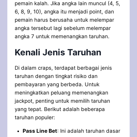
pemain kalah. Jika angka lain muncul (4, 5,
6, 8, 9, 10), angka itu menjadi point, dan
pemain harus berusaha untuk melempar
angka tersebut lagi sebelum melempar
angka 7 untuk memenangkan taruhan.
Kenali Jenis Taruhan
Di dalam craps, terdapat berbagai jenis
taruhan dengan tingkat risiko dan
pembayaran yang berbeda. Untuk
meningkatkan peluang memenangkan
jackpot, penting untuk memilih taruhan
yang tepat. Berikut adalah beberapa
taruhan populer:
Pass Line Bet
: Ini adalah taruhan dasar