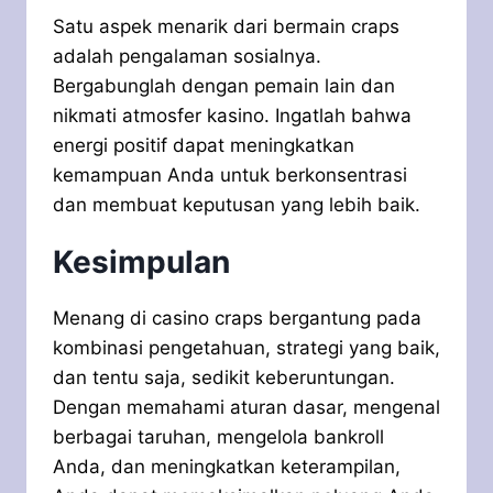
Satu aspek menarik dari bermain craps
adalah pengalaman sosialnya.
Bergabunglah dengan pemain lain dan
nikmati atmosfer kasino. Ingatlah bahwa
energi positif dapat meningkatkan
kemampuan Anda untuk berkonsentrasi
dan membuat keputusan yang lebih baik.
Kesimpulan
Menang di casino craps bergantung pada
kombinasi pengetahuan, strategi yang baik,
dan tentu saja, sedikit keberuntungan.
Dengan memahami aturan dasar, mengenal
berbagai taruhan, mengelola bankroll
Anda, dan meningkatkan keterampilan,