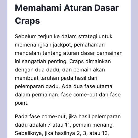
Memahami Aturan Dasar
Craps
Sebelum terjun ke dalam strategi untuk
memenangkan jackpot, pemahaman
mendalam tentang aturan dasar permainan
ini sangatlah penting. Craps dimainkan
dengan dua dadu, dan pemain akan
membuat taruhan pada hasil dari
pelemparan dadu. Ada dua fase utama
dalam permainan: fase come-out dan fase
point.
Pada fase come-out, jika hasil pelemparan
dadu adalah 7 atau 11, pemain menang.
Sebaliknya, jika hasilnya 2, 3, atau 12,