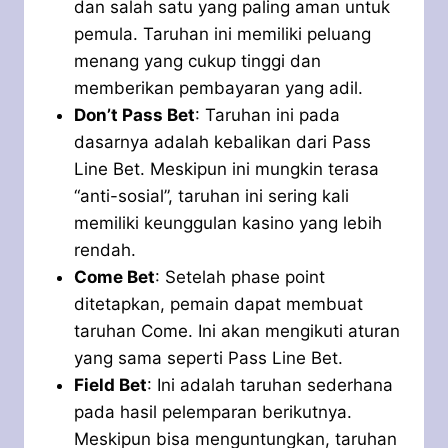
dan salah satu yang paling aman untuk
pemula. Taruhan ini memiliki peluang
menang yang cukup tinggi dan
memberikan pembayaran yang adil.
Don’t Pass Bet
: Taruhan ini pada
dasarnya adalah kebalikan dari Pass
Line Bet. Meskipun ini mungkin terasa
“anti-sosial”, taruhan ini sering kali
memiliki keunggulan kasino yang lebih
rendah.
Come Bet
: Setelah phase point
ditetapkan, pemain dapat membuat
taruhan Come. Ini akan mengikuti aturan
yang sama seperti Pass Line Bet.
Field Bet
: Ini adalah taruhan sederhana
pada hasil pelemparan berikutnya.
Meskipun bisa menguntungkan, taruhan