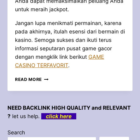
Anda dapat memaksimalkan peluang Anda
untuk meraih jackpot.
Jangan lupa menikmati permainan, karena
pada akhirnya, itulah esensi dari bermain di
kasino. Semoga sukses dan ikuti terus
informasi seputaran pusat game gacor
dengan mengklik link berikut
GAME
CASINO TERFAVORIT
.
RAHASIA
READ MORE
MENANGKAN
JACKPOT
DENGAN
MUDAH
NEED BACKLINK HIGH QUALITY and RELEVANT
DI
?
let us help.
click here
CASINO
CRAPS
Search