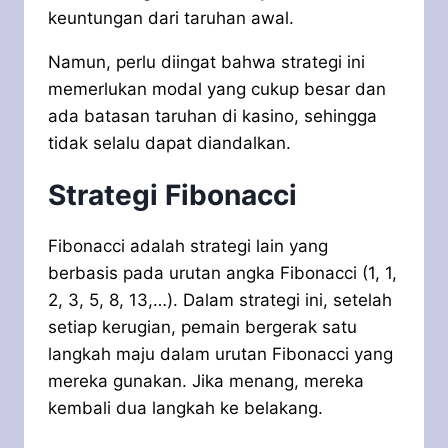
keuntungan dari taruhan awal.
Namun, perlu diingat bahwa strategi ini
memerlukan modal yang cukup besar dan
ada batasan taruhan di kasino, sehingga
tidak selalu dapat diandalkan.
Strategi Fibonacci
Fibonacci adalah strategi lain yang
berbasis pada urutan angka Fibonacci (1, 1,
2, 3, 5, 8, 13,…). Dalam strategi ini, setelah
setiap kerugian, pemain bergerak satu
langkah maju dalam urutan Fibonacci yang
mereka gunakan. Jika menang, mereka
kembali dua langkah ke belakang.