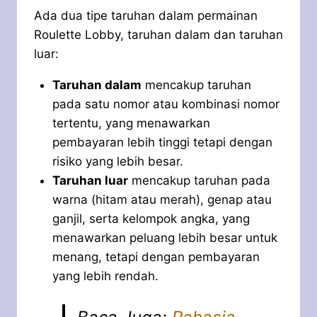
Ada dua tipe taruhan dalam permainan
Roulette Lobby, taruhan dalam dan taruhan
luar:
Taruhan dalam
mencakup taruhan
pada satu nomor atau kombinasi nomor
tertentu, yang menawarkan
pembayaran lebih tinggi tetapi dengan
risiko yang lebih besar.
Taruhan luar
mencakup taruhan pada
warna (hitam atau merah), genap atau
ganjil, serta kelompok angka, yang
menawarkan peluang lebih besar untuk
menang, tetapi dengan pembayaran
yang lebih rendah.