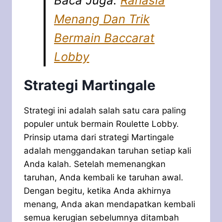
Baca Juga:
Rahasia
Menang Dan Trik
Bermain Baccarat
Lobby
Strategi Martingale
Strategi ini adalah salah satu cara paling
populer untuk bermain Roulette Lobby.
Prinsip utama dari strategi Martingale
adalah menggandakan taruhan setiap kali
Anda kalah. Setelah memenangkan
taruhan, Anda kembali ke taruhan awal.
Dengan begitu, ketika Anda akhirnya
menang, Anda akan mendapatkan kembali
semua kerugian sebelumnya ditambah