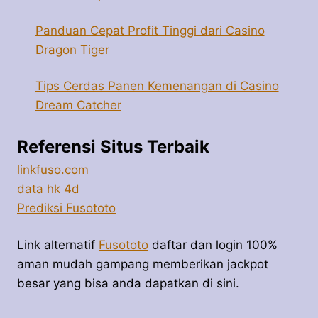
Panduan Cepat Profit Tinggi dari Casino
Dragon Tiger
Tips Cerdas Panen Kemenangan di Casino
Dream Catcher
Referensi Situs Terbaik
linkfuso.com
data hk 4d
Prediksi Fusototo
Link alternatif
Fusototo
daftar dan login 100%
aman mudah gampang memberikan jackpot
besar yang bisa anda dapatkan di sini.