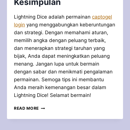
Kesimpulan
Lightning Dice adalah permainan
captogel
login
yang menggabungkan keberuntungan
dan strategi. Dengan memahami aturan,
memilih angka dengan peluang terbaik,
dan menerapkan strategi taruhan yang
bijak, Anda dapat meningkatkan peluang
menang. Jangan lupa untuk bermain
dengan sabar dan menikmati pengalaman
permainan. Semoga tips ini membantu
Anda meraih kemenangan besar dalam
Lightning Dice! Selamat bermain!
TIPS
READ MORE
BERMAIN
CASINO
LIGHTNING