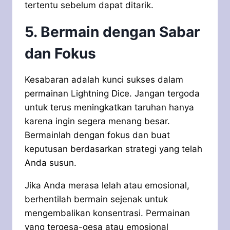
tertentu sebelum dapat ditarik.
5. Bermain dengan Sabar
dan Fokus
Kesabaran adalah kunci sukses dalam
permainan Lightning Dice. Jangan tergoda
untuk terus meningkatkan taruhan hanya
karena ingin segera menang besar.
Bermainlah dengan fokus dan buat
keputusan berdasarkan strategi yang telah
Anda susun.
Jika Anda merasa lelah atau emosional,
berhentilah bermain sejenak untuk
mengembalikan konsentrasi. Permainan
yang tergesa-gesa atau emosional