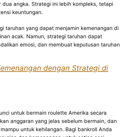
ua angka. Strategi ini lebih kompleks, tetapi
tensi keuntungan.
tegi taruhan yang dapat menjamin kemenangan di
inan acak.​ Namun, strategi taruhan dapat
dalikan emosi, dan membuat keputusan taruhan
emenangan dengan Strategi di
unci untuk bermain roulette Amerika secara
kan anggaran yang jelas sebelum bermain, dan
a mampu untuk kehilangan. Bagi bankroll Anda