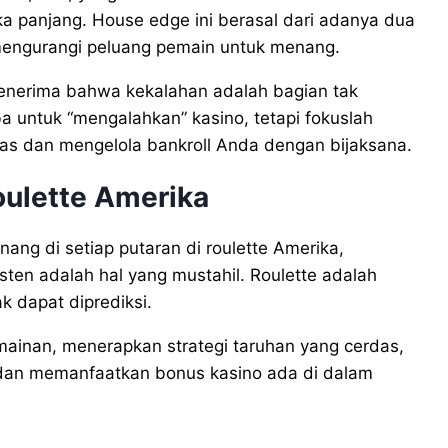
ka panjang. House edge ini berasal dari adanya dua
g mengurangi peluang pemain untuk menang.
nerima bahwa kekalahan adalah bagian tak
 untuk “mengalahkan” kasino, tetapi fokuslah
s dan mengelola bankroll Anda dengan bijaksana.
oulette Amerika
ng di setiap putaran di roulette Amerika,
ten adalah hal yang mustahil. Roulette adalah
k dapat diprediksi.
inan, menerapkan strategi taruhan yang cerdas,
 dan memanfaatkan bonus kasino ada di dalam