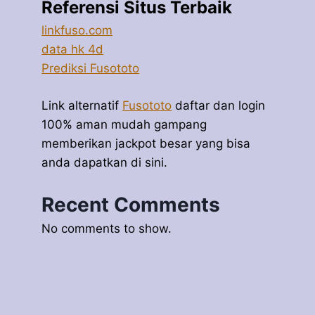
Referensi Situs Terbaik
linkfuso.com
data hk 4d
Prediksi Fusototo
Link alternatif
Fusototo
daftar dan login
100% aman mudah gampang
memberikan jackpot besar yang bisa
anda dapatkan di sini.
Recent Comments
No comments to show.