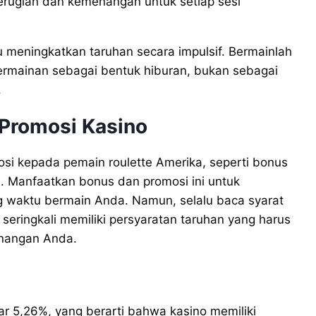
 kerugian dan kemenangan untuk setiap sesi
 meningkatkan taruhan secara impulsif. Bermainlah
permainan sebagai bentuk hiburan, bukan sebagai
.
Promosi Kasino
i kepada pemain roulette Amerika, seperti bonus
as. Manfaatkan bonus dan promosi ini untuk
 waktu bermain Anda. Namun, selalu baca syarat
eringkali memiliki persyaratan taruhan yang harus
nangan Anda.
r 5,26%, yang berarti bahwa kasino memiliki