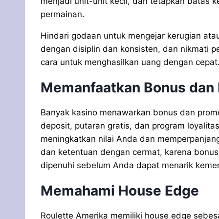
menjadi unit-unit kecil, dan tetapkan batas
permainan.
Hindari godaan untuk mengejar kerugian atau
dengan disiplin dan konsisten, dan nikmati 
cara untuk menghasilkan uang dengan cepat
Memanfaatkan Bonus dan 
Banyak kasino menawarkan bonus dan promos
deposit, putaran gratis, dan program loyalit
meningkatkan nilai Anda dan memperpanjang
dan ketentuan dengan cermat, karena bonus s
dipenuhi sebelum Anda dapat menarik keme
Memahami House Edge
Roulette Amerika memiliki house edge sebesa