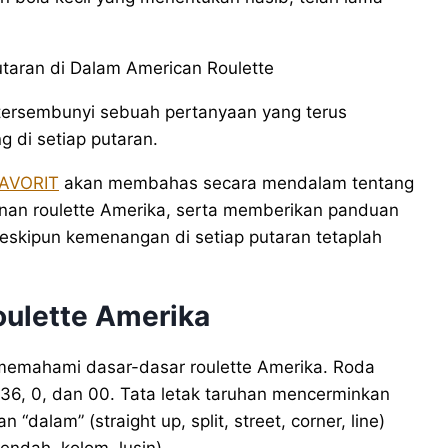
tersembunyi sebuah pertanyaan yang terus
 di setiap putaran.
AVORIT
akan membahas secara mendalam tentang
mainan roulette Amerika, serta memberikan panduan
eskipun kemenangan di setiap putaran tetaplah
ulette Amerika
memahami dasar-dasar roulette Amerika. Roda
a 36, 0, dan 00. Tata letak taruhan mencerminkan
“dalam” (straight up, split, street, corner, line)
rendah, kolom, lusin).