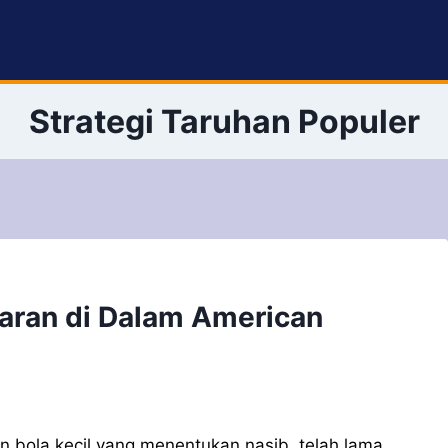
Strategi Taruhan Populer
taran di Dalam American
 bola kecil yang menentukan nasib, telah lama