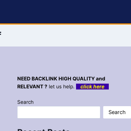
f
NEED BACKLINK HIGH QUALITY and
RELEVANT ?
let us help.
click here
Search
Search