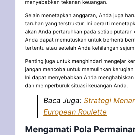
menyebabkan tekanan keuangan.
Selain menetapkan anggaran, Anda juga ha
taruhan yang terstruktur. Ini berarti meneta
akan Anda pertaruhkan pada setiap putaran 
Anda dapat memutuskan untuk berhenti ber
tertentu atau setelah Anda kehilangan sejum
Penting juga untuk menghindari mengejar ke
jangan mencoba untuk memulihkan kerugian
Ini dapat menyebabkan Anda menghabiskan 
dan memperburuk situasi keuangan Anda.
Baca Juga:
Strategi Menan
European Roulette
Mengamati Pola Permaina