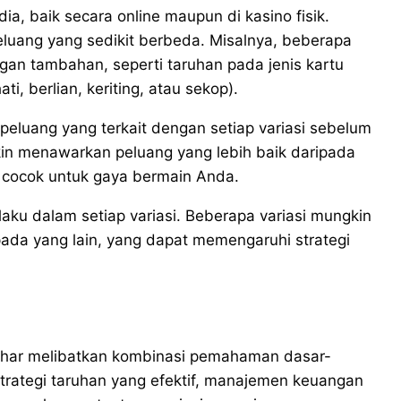
ia, baik secara online maupun di kasino fisik.
peluang yang sedikit berbeda. Misalnya, beberapa
an tambahan, seperti taruhan pada jenis kartu
i, berlian, keriting, atau sekop).
eluang yang terkait dengan setiap variasi sebelum
in menawarkan peluang yang lebih baik daripada
h cocok untuk gaya bermain Anda.
rlaku dalam setiap variasi. Beberapa variasi mungkin
ipada yang lain, yang dapat memengaruhi strategi
har melibatkan kombinasi pemahaman dasar-
strategi taruhan yang efektif, manajemen keuangan