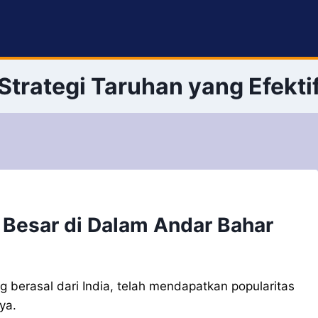
Strategi Taruhan yang Efekti
Besar di Dalam Andar Bahar
g berasal dari India, telah mendapatkan popularitas
ya.