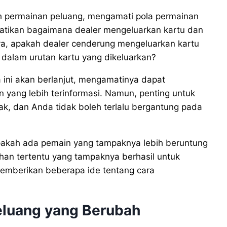
h permainan peluang, mengamati pola permainan
tikan bagaimana dealer mengeluarkan kartu dan
ya, apakah dealer cenderung mengeluarkan kartu
dalam urutan kartu yang dikeluarkan?
 ini akan berlanjut, mengamatinya dapat
ang lebih terinformasi. Namun, penting untuk
ak, dan Anda tidak boleh terlalu bergantung pada
. Apakah ada pemain yang tampaknya lebih beruntung
uhan tertentu yang tampaknya berhasil untuk
memberikan beberapa ide tentang cara
eluang yang Berubah