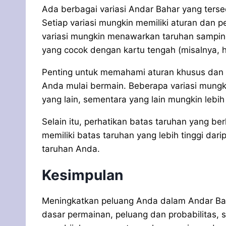
Ada berbagai variasi Andar Bahar yang tersed
Setiap variasi mungkin memiliki aturan dan 
variasi mungkin menawarkan taruhan samping
yang cocok dengan kartu tengah (misalnya, hat
Penting untuk memahami aturan khusus dan p
Anda mulai bermain. Beberapa variasi mungk
yang lain, sementara yang lain mungkin lebi
Selain itu, perhatikan batas taruhan yang be
memiliki batas taruhan yang lebih tinggi dar
taruhan Anda.
Kesimpulan
Meningkatkan peluang Anda dalam Andar Ba
dasar permainan, peluang dan probabilitas, 