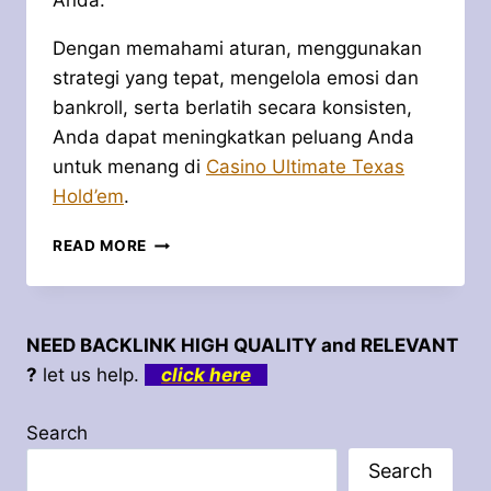
Anda.
Dengan memahami aturan, menggunakan
strategi yang tepat, mengelola emosi dan
bankroll, serta berlatih secara konsisten,
Anda dapat meningkatkan peluang Anda
untuk menang di
Casino Ultimate Texas
Hold’em
.
CARA
READ MORE
AMPUH
MENANG
TERUS
DI
NEED BACKLINK HIGH QUALITY and RELEVANT
CASINO
?
let us help.
click here
ULTIMATE
TEXAS
HOLD’EM
Search
Search