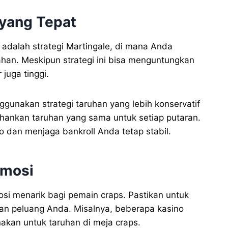
 yang Tepat
 adalah strategi Martingale, di mana Anda
han. Meskipun strategi ini bisa menguntungkan
juga tinggi.
ggunakan strategi taruhan yang lebih konservatif
ahankan taruhan yang sama untuk setiap putaran.
o dan menjaga bankroll Anda tetap stabil.
omosi
i menarik bagi pemain craps. Pastikan untuk
an peluang Anda. Misalnya, beberapa kasino
kan untuk taruhan di meja craps.