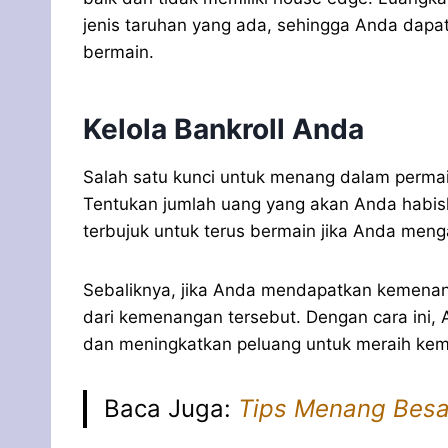
jenis taruhan yang ada, sehingga Anda dapa
bermain.
Kelola Bankroll Anda
Salah satu kunci untuk menang dalam permai
Tentukan jumlah uang yang akan Anda habisk
terbujuk untuk terus bermain jika Anda meng
Sebaliknya, jika Anda mendapatkan kemena
dari kemenangan tersebut. Dengan cara ini
dan meningkatkan peluang untuk meraih kem
Baca Juga:
Tips Menang Besar