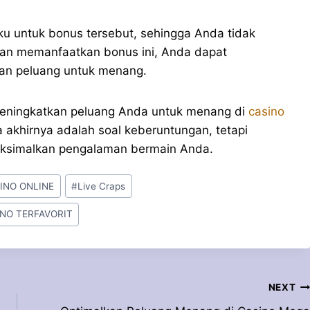
ku untuk bonus tersebut, sehingga Anda tidak
gan memanfaatkan bonus ini, Anda dapat
an peluang untuk menang.
 meningkatkan peluang Anda untuk menang di
casino
a akhirnya adalah soal keberuntungan, tetapi
aksimalkan pengalaman bermain Anda.
INO ONLINE
#
Live Craps
NO TERFAVORIT
NEXT