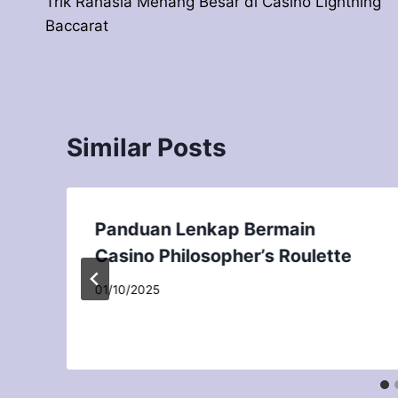
Trik Rahasia Menang Besar di Casino Lightning
navigation
Baccarat
Similar Posts
Panduan Lenkap Bermain
Casino Philosopher’s Roulette
01/10/2025