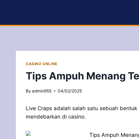
Skip
to
content
CASINO ONLINE
Tips Ampuh Menang Ter
By
admin955
04/02/2025
Live Craps adalah salah satu sebuah bentuk
mendebarkan di casino.