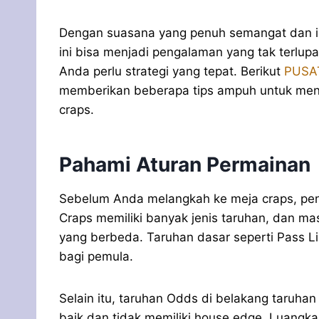
Dengan suasana yang penuh semangat dan in
ini bisa menjadi pengalaman yang tak terlu
Anda perlu strategi yang tepat. Berikut
PUSA
memberikan beberapa tips ampuh untuk men
craps.
Pahami Aturan Permainan
Sebelum Anda melangkah ke meja craps, pen
Craps memiliki banyak jenis taruhan, dan m
yang berbeda. Taruhan dasar seperti Pass Li
bagi pemula.
Selain itu, taruhan Odds di belakang taruh
baik dan tidak memiliki house edge. Luang