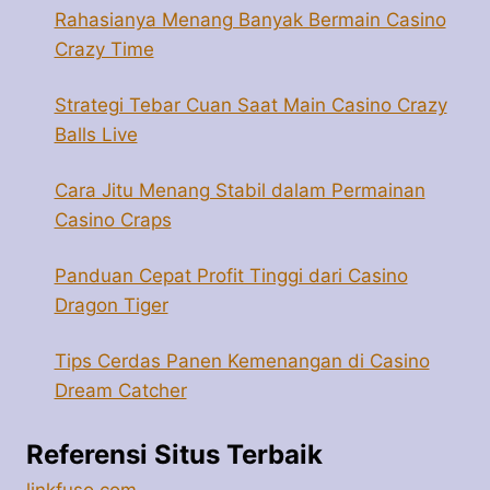
Rahasianya Menang Banyak Bermain Casino
Crazy Time
Strategi Tebar Cuan Saat Main Casino Crazy
Balls Live
Cara Jitu Menang Stabil dalam Permainan
Casino Craps
Panduan Cepat Profit Tinggi dari Casino
Dragon Tiger
Tips Cerdas Panen Kemenangan di Casino
Dream Catcher
Referensi Situs Terbaik
linkfuso.com