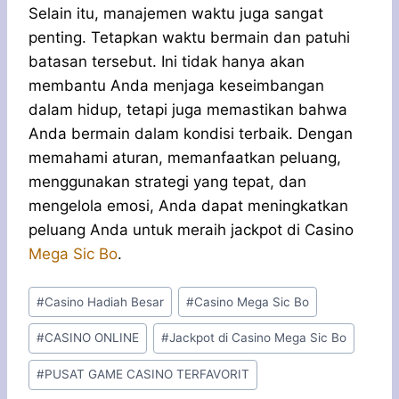
Selain itu, manajemen waktu juga sangat
penting. Tetapkan waktu bermain dan patuhi
batasan tersebut. Ini tidak hanya akan
membantu Anda menjaga keseimbangan
dalam hidup, tetapi juga memastikan bahwa
Anda bermain dalam kondisi terbaik. Dengan
memahami aturan, memanfaatkan peluang,
menggunakan strategi yang tepat, dan
mengelola emosi, Anda dapat meningkatkan
peluang Anda untuk meraih jackpot di Casino
Mega Sic Bo
.
Post
#
Casino Hadiah Besar
#
Casino Mega Sic Bo
Tags:
#
CASINO ONLINE
#
Jackpot di Casino Mega Sic Bo
#
PUSAT GAME CASINO TERFAVORIT