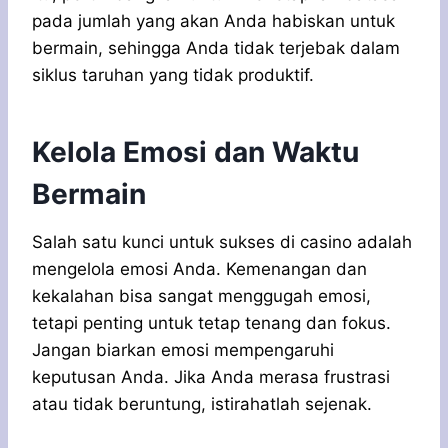
pada jumlah yang akan Anda habiskan untuk
bermain, sehingga Anda tidak terjebak dalam
siklus taruhan yang tidak produktif.
Kelola Emosi dan Waktu
Bermain
Salah satu kunci untuk sukses di casino adalah
mengelola emosi Anda. Kemenangan dan
kekalahan bisa sangat menggugah emosi,
tetapi penting untuk tetap tenang dan fokus.
Jangan biarkan emosi mempengaruhi
keputusan Anda. Jika Anda merasa frustrasi
atau tidak beruntung, istirahatlah sejenak.