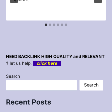
11/19/2025
NEED BACKLINK HIGH QUALITY and RELEVANT
?
let us help.
click here
Search
Search
Recent Posts