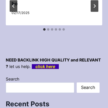
bo
02/17/2025
NEED BACKLINK HIGH QUALITY and RELEVANT
?
let us help.
click here
Search
Search
Recent Posts