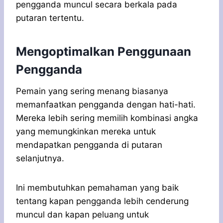
pengganda muncul secara berkala pada
putaran tertentu.
Mengoptimalkan Penggunaan
Pengganda
Pemain yang sering menang biasanya
memanfaatkan pengganda dengan hati-hati.
Mereka lebih sering memilih kombinasi angka
yang memungkinkan mereka untuk
mendapatkan pengganda di putaran
selanjutnya.
Ini membutuhkan pemahaman yang baik
tentang kapan pengganda lebih cenderung
muncul dan kapan peluang untuk