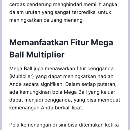
cerdas cenderung menghindari memilih angka
dalam urutan yang sangat terprediksi untuk
meningkatkan peluang menang.
Memanfaatkan Fitur Mega
Ball Multiplier
Mega Ball juga menawarkan fitur pengganda
(Multiplier) yang dapat meningkatkan hadiah
Anda secara signifikan. Dalam setiap putaran,
ada kemungkinan bola Mega Ball yang keluar
dapat menjadi pengganda, yang bisa membuat
kemenangan Anda berkali lipat.
Pola kemenangan di sini bisa ditemukan ketika