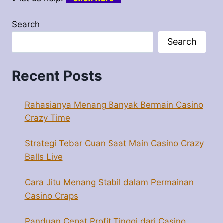
Search
Search
Recent Posts
Rahasianya Menang Banyak Bermain Casino
Crazy Time
Strategi Tebar Cuan Saat Main Casino Crazy
Balls Live
Cara Jitu Menang Stabil dalam Permainan
Casino Craps
Panduan Cepat Profit Tinggi dari Casino