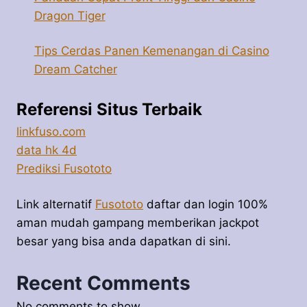
Dragon Tiger
Tips Cerdas Panen Kemenangan di Casino
Dream Catcher
Referensi Situs Terbaik
linkfuso.com
data hk 4d
Prediksi Fusototo
Link alternatif
Fusototo
daftar dan login 100%
aman mudah gampang memberikan jackpot
besar yang bisa anda dapatkan di sini.
Recent Comments
No comments to show.