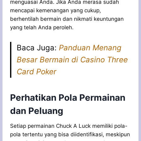
menguasai Anda. Jika Anda merasa sudah
mencapai kemenangan yang cukup,
berhentilah bermain dan nikmati keuntungan
yang telah Anda peroleh.
Baca Juga:
Panduan Menang
Besar Bermain di Casino Three
Card Poker
Perhatikan Pola Permainan
dan Peluang
Setiap permainan Chuck A Luck memiliki pola-
pola tertentu yang bisa diidentifikasi, meskipun