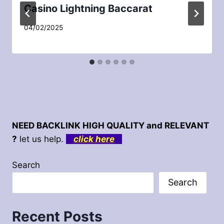
Casino Lightning Baccarat
04/02/2025
NEED BACKLINK HIGH QUALITY and RELEVANT
?
let us help.
click here
Search
Search
Recent Posts