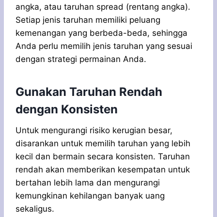
angka, atau taruhan spread (rentang angka).
Setiap jenis taruhan memiliki peluang
kemenangan yang berbeda-beda, sehingga
Anda perlu memilih jenis taruhan yang sesuai
dengan strategi permainan Anda.
Gunakan Taruhan Rendah
dengan Konsisten
Untuk mengurangi risiko kerugian besar,
disarankan untuk memilih taruhan yang lebih
kecil dan bermain secara konsisten. Taruhan
rendah akan memberikan kesempatan untuk
bertahan lebih lama dan mengurangi
kemungkinan kehilangan banyak uang
sekaligus.