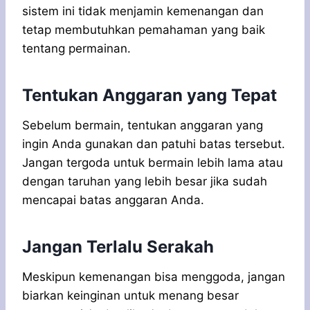
sistem ini tidak menjamin kemenangan dan
tetap membutuhkan pemahaman yang baik
tentang permainan.
Tentukan Anggaran yang Tepat
Sebelum bermain, tentukan anggaran yang
ingin Anda gunakan dan patuhi batas tersebut.
Jangan tergoda untuk bermain lebih lama atau
dengan taruhan yang lebih besar jika sudah
mencapai batas anggaran Anda.
Jangan Terlalu Serakah
Meskipun kemenangan bisa menggoda, jangan
biarkan keinginan untuk menang besar