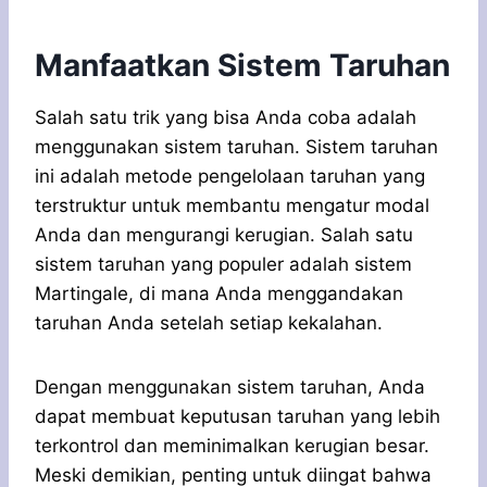
Manfaatkan Sistem Taruhan
Salah satu trik yang bisa Anda coba adalah
menggunakan sistem taruhan. Sistem taruhan
ini adalah metode pengelolaan taruhan yang
terstruktur untuk membantu mengatur modal
Anda dan mengurangi kerugian. Salah satu
sistem taruhan yang populer adalah sistem
Martingale, di mana Anda menggandakan
taruhan Anda setelah setiap kekalahan.
Dengan menggunakan sistem taruhan, Anda
dapat membuat keputusan taruhan yang lebih
terkontrol dan meminimalkan kerugian besar.
Meski demikian, penting untuk diingat bahwa