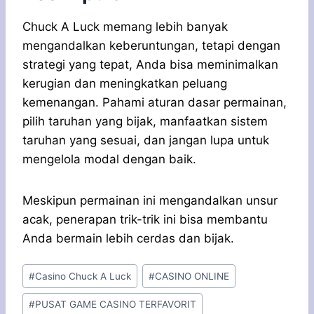
Chuck A Luck memang lebih banyak
mengandalkan keberuntungan, tetapi dengan
strategi yang tepat, Anda bisa meminimalkan
kerugian dan meningkatkan peluang
kemenangan. Pahami aturan dasar permainan,
pilih taruhan yang bijak, manfaatkan sistem
taruhan yang sesuai, dan jangan lupa untuk
mengelola modal dengan baik.
Meskipun permainan ini mengandalkan unsur
acak, penerapan trik-trik ini bisa membantu
Anda bermain lebih cerdas dan bijak.
Post
#
Casino Chuck A Luck
#
CASINO ONLINE
Tags:
#
PUSAT GAME CASINO TERFAVORIT