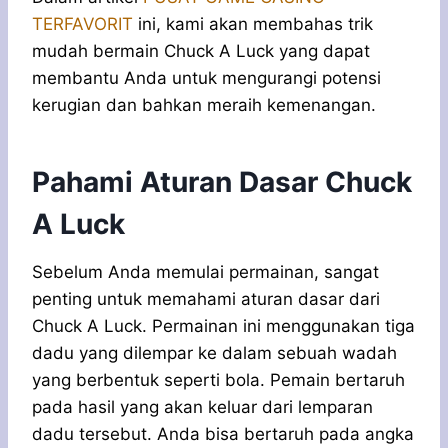
TERFAVORIT
ini, kami akan membahas trik
mudah bermain Chuck A Luck yang dapat
membantu Anda untuk mengurangi potensi
kerugian dan bahkan meraih kemenangan.
Pahami Aturan Dasar Chuck
A Luck
Sebelum Anda memulai permainan, sangat
penting untuk memahami aturan dasar dari
Chuck A Luck. Permainan ini menggunakan tiga
dadu yang dilempar ke dalam sebuah wadah
yang berbentuk seperti bola. Pemain bertaruh
pada hasil yang akan keluar dari lemparan
dadu tersebut. Anda bisa bertaruh pada angka