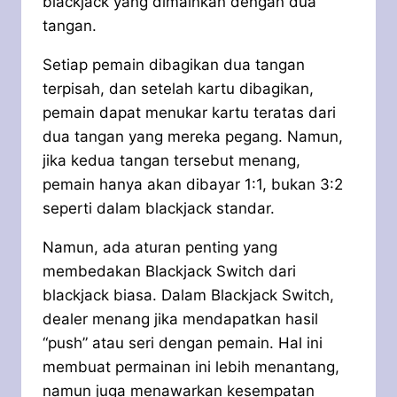
blackjack yang dimainkan dengan dua
tangan.
Setiap pemain dibagikan dua tangan
terpisah, dan setelah kartu dibagikan,
pemain dapat menukar kartu teratas dari
dua tangan yang mereka pegang. Namun,
jika kedua tangan tersebut menang,
pemain hanya akan dibayar 1:1, bukan 3:2
seperti dalam blackjack standar.
Namun, ada aturan penting yang
membedakan Blackjack Switch dari
blackjack biasa. Dalam Blackjack Switch,
dealer menang jika mendapatkan hasil
“push” atau seri dengan pemain. Hal ini
membuat permainan ini lebih menantang,
namun juga menawarkan kesempatan