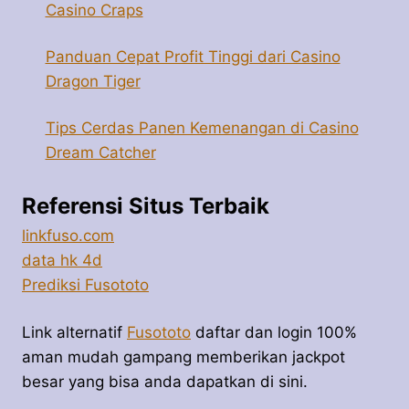
Casino Craps
Panduan Cepat Profit Tinggi dari Casino
Dragon Tiger
Tips Cerdas Panen Kemenangan di Casino
Dream Catcher
Referensi Situs Terbaik
linkfuso.com
data hk 4d
Prediksi Fusototo
Link alternatif
Fusototo
daftar dan login 100%
aman mudah gampang memberikan jackpot
besar yang bisa anda dapatkan di sini.