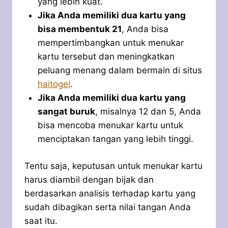
yang lebih kuat.
Jika Anda memiliki dua kartu yang
bisa membentuk 21
, Anda bisa
mempertimbangkan untuk menukar
kartu tersebut dan meningkatkan
peluang menang dalam bermain di situs
haitogel
.
Jika Anda memiliki dua kartu yang
sangat buruk
, misalnya 12 dan 5, Anda
bisa mencoba menukar kartu untuk
menciptakan tangan yang lebih tinggi.
Tentu saja, keputusan untuk menukar kartu
harus diambil dengan bijak dan
berdasarkan analisis terhadap kartu yang
sudah dibagikan serta nilai tangan Anda
saat itu.