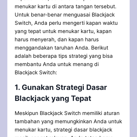
menukar kartu di antara tangan tersebut.
Untuk benar-benar menguasai Blackjack
Switch, Anda perlu mengerti kapan waktu
yang tepat untuk menukar kartu, kapan
harus menyerah, dan kapan harus
menggandakan taruhan Anda. Berikut
adalah beberapa tips strategi yang bisa
membantu Anda untuk menang di
Blackjack Switch:
1.
Gunakan Strategi Dasar
Blackjack yang Tepat
Meskipun Blackjack Switch memiliki aturan
tambahan yang memungkinkan Anda untuk
menukar kartu, strategi dasar blackjack