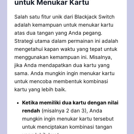
untuk Menukar Kartu
Salah satu fitur unik dari Blackjack Switch
adalah kemampuan untuk menukar kartu
atas dua tangan yang Anda pegang.
Strategi utama dalam permainan ini adalah
mengetahui kapan waktu yang tepat untuk
menggunakan kemampuan ini. Misalnya,
jika Anda mendapatkan dua kartu yang
sama. Anda mungkin ingin menukar kartu
untuk mencoba membentuk kombinasi
kartu yang lebih baik.
Ketika memiliki dua kartu dengan nilai
rendah
(misalnya 2 dan 3), Anda
mungkin ingin menukar kartu tersebut
untuk menciptakan kombinasi tangan