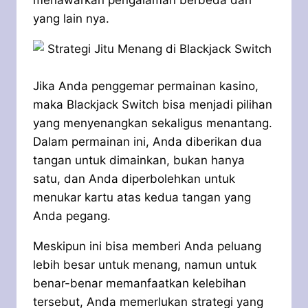
menawarkan pengalaman berbeda dari
yang lain nya.
Jika Anda penggemar permainan kasino,
maka Blackjack Switch bisa menjadi pilihan
yang menyenangkan sekaligus menantang.
Dalam permainan ini, Anda diberikan dua
tangan untuk dimainkan, bukan hanya
satu, dan Anda diperbolehkan untuk
menukar kartu atas kedua tangan yang
Anda pegang.
Meskipun ini bisa memberi Anda peluang
lebih besar untuk menang, namun untuk
benar-benar memanfaatkan kelebihan
tersebut, Anda memerlukan strategi yang