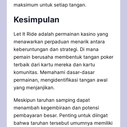
maksimum untuk setiap tangan.
Kesimpulan
Let It Ride adalah permainan kasino yang
menawarkan perpaduan menarik antara
keberuntungan dan strategi. Di mana
pemain berusaha membentuk tangan poker
terbaik dari kartu mereka dan kartu
komunitas. Memahami dasar-dasar
permainan, mengidentifikasi tangan awal
yang menjanjikan.
Meskipun taruhan samping dapat
menambah kegembiraan dan potensi
pembayaran besar. Penting untuk diingat
bahwa taruhan tersebut umumnya memiliki