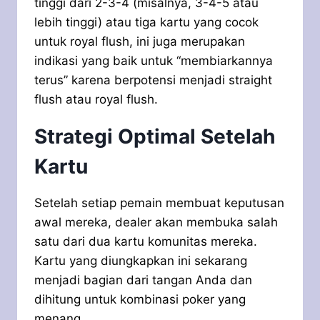
tinggi dari 2-3-4 (misalnya, 3-4-5 atau
lebih tinggi) atau tiga kartu yang cocok
untuk royal flush, ini juga merupakan
indikasi yang baik untuk “membiarkannya
terus” karena berpotensi menjadi straight
flush atau royal flush.
Strategi Optimal Setelah
Kartu
Setelah setiap pemain membuat keputusan
awal mereka, dealer akan membuka salah
satu dari dua kartu komunitas mereka.
Kartu yang diungkapkan ini sekarang
menjadi bagian dari tangan Anda dan
dihitung untuk kombinasi poker yang
menang.