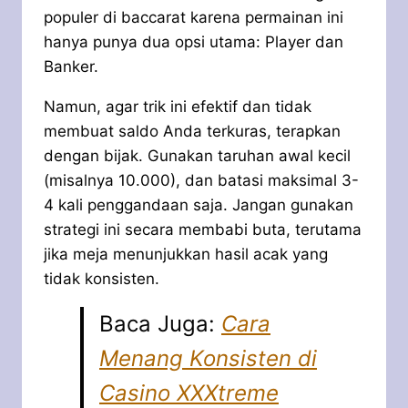
populer di baccarat karena permainan ini
hanya punya dua opsi utama: Player dan
Banker.
Namun, agar trik ini efektif dan tidak
membuat saldo Anda terkuras, terapkan
dengan bijak. Gunakan taruhan awal kecil
(misalnya 10.000), dan batasi maksimal 3-
4 kali penggandaan saja. Jangan gunakan
strategi ini secara membabi buta, terutama
jika meja menunjukkan hasil acak yang
tidak konsisten.
Baca Juga:
Cara
Menang Konsisten di
Casino XXXtreme