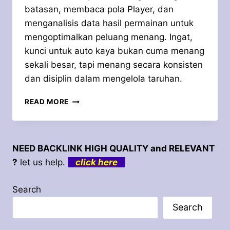
batasan, membaca pola Player, dan
menganalisis data hasil permainan untuk
mengoptimalkan peluang menang. Ingat,
kunci untuk auto kaya bukan cuma menang
sekali besar, tapi menang secara konsisten
dan disiplin dalam mengelola taruhan.
TRIK
READ MORE
GACOR
BERMAIN
CASINO
NO
NEED BACKLINK HIGH QUALITY and RELEVANT
COMMISSION
?
let us help.
click here
BACCARAT
BIAR
AUTO
Search
KAYA
Search