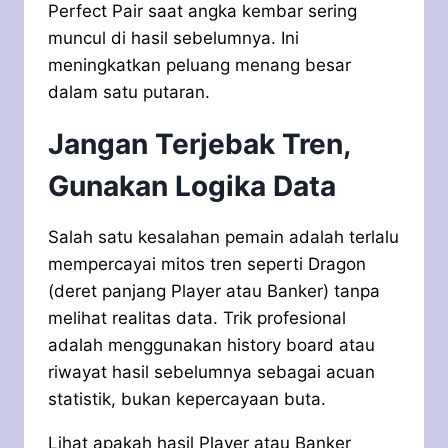
Perfect Pair saat angka kembar sering
muncul di hasil sebelumnya. Ini
meningkatkan peluang menang besar
dalam satu putaran.
Jangan Terjebak Tren,
Gunakan Logika Data
Salah satu kesalahan pemain adalah terlalu
mempercayai mitos tren seperti Dragon
(deret panjang Player atau Banker) tanpa
melihat realitas data. Trik profesional
adalah menggunakan history board atau
riwayat hasil sebelumnya sebagai acuan
statistik, bukan kepercayaan buta.
Lihat apakah hasil Player atau Banker