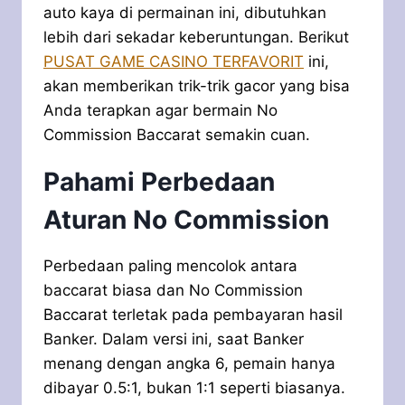
auto kaya di permainan ini, dibutuhkan
lebih dari sekadar keberuntungan. Berikut
PUSAT GAME CASINO TERFAVORIT
ini,
akan memberikan trik-trik gacor yang bisa
Anda terapkan agar bermain No
Commission Baccarat semakin cuan.
Pahami Perbedaan
Aturan No Commission
Perbedaan paling mencolok antara
baccarat biasa dan No Commission
Baccarat terletak pada pembayaran hasil
Banker. Dalam versi ini, saat Banker
menang dengan angka 6, pemain hanya
dibayar 0.5:1, bukan 1:1 seperti biasanya.