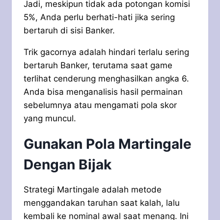
Jadi, meskipun tidak ada potongan komisi
5%, Anda perlu berhati-hati jika sering
bertaruh di sisi Banker.
Trik gacornya adalah hindari terlalu sering
bertaruh Banker, terutama saat game
terlihat cenderung menghasilkan angka 6.
Anda bisa menganalisis hasil permainan
sebelumnya atau mengamati pola skor
yang muncul.
Gunakan Pola Martingale
Dengan Bijak
Strategi Martingale adalah metode
menggandakan taruhan saat kalah, lalu
kembali ke nominal awal saat menang. Ini