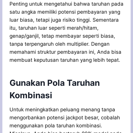
Penting untuk mengetahui bahwa taruhan pada
satu angka memiliki potensi pembayaran yang
luar biasa, tetapi juga risiko tinggi. Sementara
itu, taruhan luar seperti merah/hitam,
genap/ganjil, tetap membayar seperti biasa,
tanpa terpengaruh oleh multiplier. Dengan
memahami struktur pembayaran ini, Anda bisa
membuat keputusan taruhan yang lebih tepat.
Gunakan Pola Taruhan
Kombinasi
Untuk meningkatkan peluang menang tanpa
mengorbankan potensi jackpot besar, cobalah
menggunakan pola taruhan kombinasi.