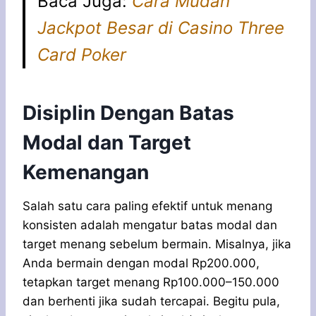
Baca Juga:
Cara Mudah
Jackpot Besar di Casino Three
Card Poker
Disiplin Dengan Batas
Modal dan Target
Kemenangan
Salah satu cara paling efektif untuk menang
konsisten adalah mengatur batas modal dan
target menang sebelum bermain. Misalnya, jika
Anda bermain dengan modal Rp200.000,
tetapkan target menang Rp100.000–150.000
dan berhenti jika sudah tercapai. Begitu pula,