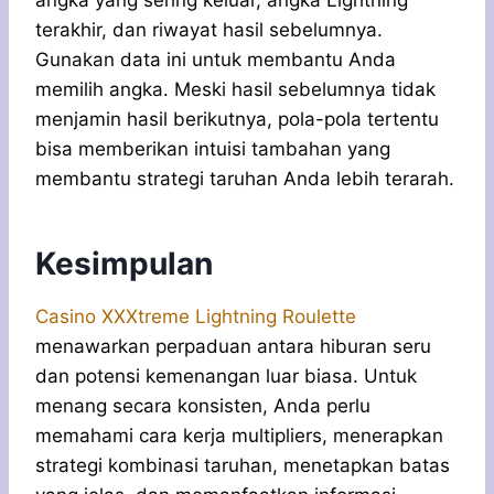
terakhir, dan riwayat hasil sebelumnya.
Gunakan data ini untuk membantu Anda
memilih angka. Meski hasil sebelumnya tidak
menjamin hasil berikutnya, pola-pola tertentu
bisa memberikan intuisi tambahan yang
membantu strategi taruhan Anda lebih terarah.
Kesimpulan
Casino XXXtreme Lightning Roulette
menawarkan perpaduan antara hiburan seru
dan potensi kemenangan luar biasa. Untuk
menang secara konsisten, Anda perlu
memahami cara kerja multipliers, menerapkan
strategi kombinasi taruhan, menetapkan batas