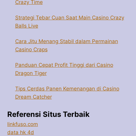
Crazy Time
Strategi Tebar Cuan Saat Main Casino Crazy
Balls Live
Cara Jitu Menang Stabil dalam Permainan
Casino Craps
Panduan Cepat Profit Tinggi dari Casino
Dragon Tiger
Tips Cerdas Panen Kemenangan di Casino
Dream Catcher
Referensi Situs Terbaik
linkfuso.com
data hk 4d