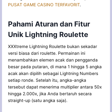
PUSAT GAME CASINO TERFAVORIT
.
Pahami Aturan dan Fitur
Unik Lightning Roulette
XXXtreme Lightning Roulette bukan sekadar
versi biasa dari roulette. Permainan ini
menambahkan elemen acak dan pengganda
besar pada putaran, di mana 1 hingga 5 angka
acak akan dipilih sebagai Lightning Numbers
setiap ronde. Setelah itu, angka-angka
tersebut dapat menerima multiplier antara 50x
hingga 2.000x, jika Anda bertaruh secara
straight-up (satu angka saja).