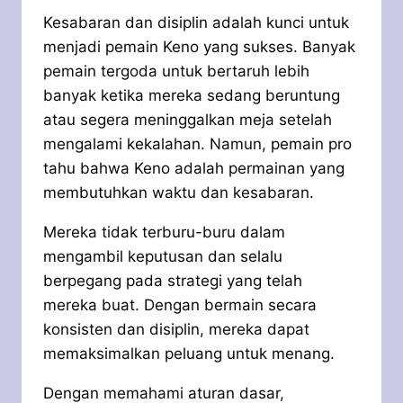
Kesabaran dan disiplin adalah kunci untuk
menjadi pemain Keno yang sukses. Banyak
pemain tergoda untuk bertaruh lebih
banyak ketika mereka sedang beruntung
atau segera meninggalkan meja setelah
mengalami kekalahan. Namun, pemain pro
tahu bahwa Keno adalah permainan yang
membutuhkan waktu dan kesabaran.
Mereka tidak terburu-buru dalam
mengambil keputusan dan selalu
berpegang pada strategi yang telah
mereka buat. Dengan bermain secara
konsisten dan disiplin, mereka dapat
memaksimalkan peluang untuk menang.
Dengan memahami aturan dasar,