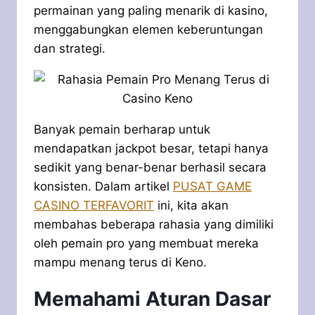
permainan yang paling menarik di kasino,
menggabungkan elemen keberuntungan
dan strategi.
Banyak pemain berharap untuk
mendapatkan jackpot besar, tetapi hanya
sedikit yang benar-benar berhasil secara
konsisten. Dalam artikel
PUSAT GAME
CASINO TERFAVORIT
ini, kita akan
membahas beberapa rahasia yang dimiliki
oleh pemain pro yang membuat mereka
mampu menang terus di Keno.
Memahami Aturan Dasar