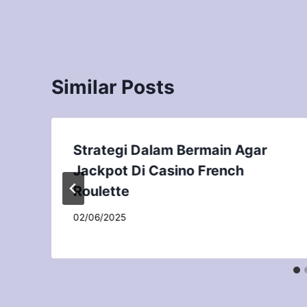
Similar Posts
Strategi Dalam Bermain Agar
Jackpot Di Casino French
Roulette
02/06/2025