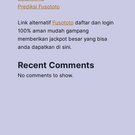
Prediksi Fusototo
Link alternatif
Fusototo
daftar dan login
100% aman mudah gampang
memberikan jackpot besar yang bisa
anda dapatkan di sini.
Recent Comments
No comments to show.