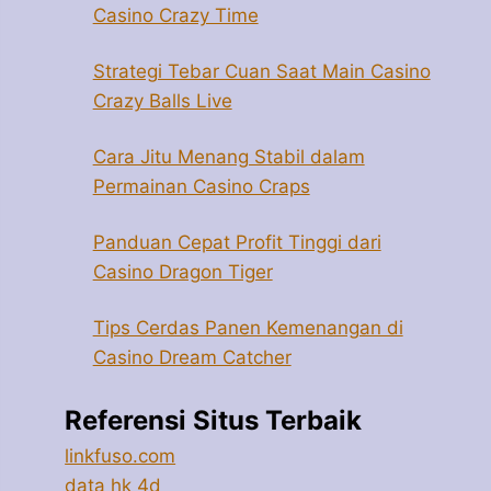
Casino Crazy Time
Strategi Tebar Cuan Saat Main Casino
Crazy Balls Live
Cara Jitu Menang Stabil dalam
Permainan Casino Craps
Panduan Cepat Profit Tinggi dari
Casino Dragon Tiger
Tips Cerdas Panen Kemenangan di
Casino Dream Catcher
Referensi Situs Terbaik
linkfuso.com
data hk 4d