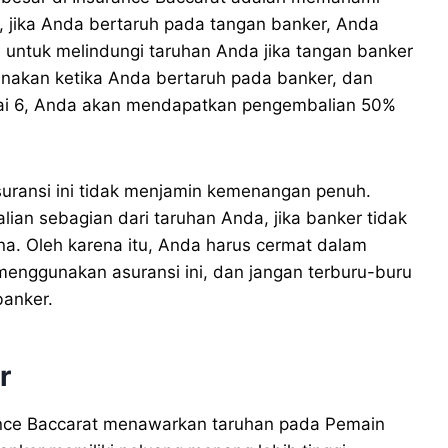
i, jika Anda bertaruh pada tangan banker, Anda
 untuk melindungi taruhan Anda jika tangan banker
igunakan ketika Anda bertaruh pada banker, dan
lai 6, Anda akan mendapatkan pengembalian 50%
uransi ini tidak menjamin kemenangan penuh.
n sebagian dari taruhan Anda, jika banker tidak
una. Oleh karena itu, Anda harus cermat dalam
enggunakan asuransi ini, dan jangan terburu-buru
banker.
r
rance Baccarat menawarkan taruhan pada Pemain