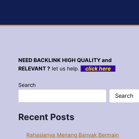
NEED BACKLINK HIGH QUALITY and
RELEVANT ?
let us help.
click here
Search
Search
Recent Posts
Rahasianya Menang Banyak Bermain