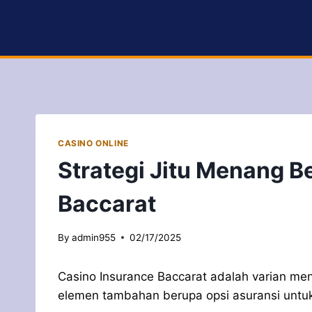
Skip
to
content
CASINO ONLINE
Strategi Jitu Menang B
Baccarat
By
admin955
02/17/2025
Casino Insurance Baccarat adalah varian me
elemen tambahan berupa opsi asuransi untuk