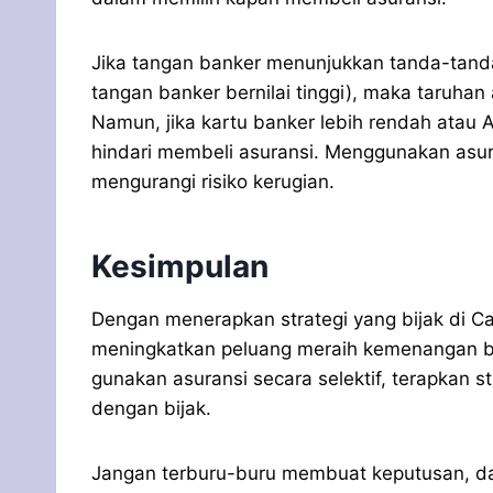
Jika tangan banker menunjukkan tanda-tanda
tangan banker bernilai tinggi), maka taruh
Namun, jika kartu banker lebih rendah atau
hindari membeli asuransi. Menggunakan asu
mengurangi risiko kerugian.
Kesimpulan
Dengan menerapkan strategi yang bijak di C
meningkatkan peluang meraih kemenangan be
gunakan asuransi secara selektif, terapkan s
dengan bijak.
Jangan terburu-buru membuat keputusan, dan