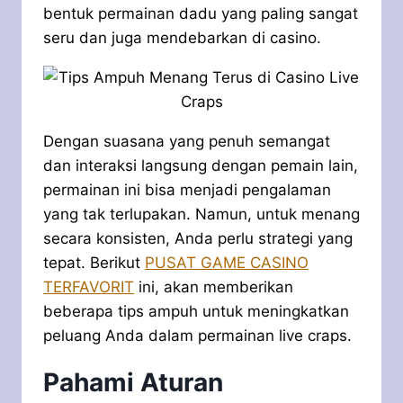
bentuk permainan dadu yang paling sangat
seru dan juga mendebarkan di casino.
Dengan suasana yang penuh semangat
dan interaksi langsung dengan pemain lain,
permainan ini bisa menjadi pengalaman
yang tak terlupakan. Namun, untuk menang
secara konsisten, Anda perlu strategi yang
tepat. Berikut
PUSAT GAME CASINO
TERFAVORIT
ini, akan memberikan
beberapa tips ampuh untuk meningkatkan
peluang Anda dalam permainan live craps.
Pahami Aturan