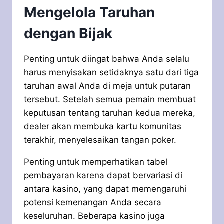
Mengelola Taruhan
dengan Bijak
Penting untuk diingat bahwa Anda selalu
harus menyisakan setidaknya satu dari tiga
taruhan awal Anda di meja untuk putaran
tersebut. Setelah semua pemain membuat
keputusan tentang taruhan kedua mereka,
dealer akan membuka kartu komunitas
terakhir, menyelesaikan tangan poker.
Penting untuk memperhatikan tabel
pembayaran karena dapat bervariasi di
antara kasino, yang dapat memengaruhi
potensi kemenangan Anda secara
keseluruhan. Beberapa kasino juga