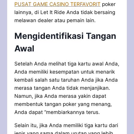
PUSAT GAME CASINO TERFAVORIT
poker
lainnya, di Let It Ride Anda tidak bersaing
melawan dealer atau pemain lain.
Mengidentifikasi Tangan
Awal
Setelah Anda melihat tiga kartu awal Anda,
Anda memiliki kesempatan untuk menarik
kembali salah satu taruhan Anda jika Anda
merasa tangan Anda tidak menjanjikan.
Namun, jika Anda merasa yakin dapat
membentuk tangan poker yang menang,
Anda dapat “membiarkannya terus.
Selain itu, jika Anda memiliki tiga kartu dari
jenis yang sama dalam urutan yang lebih