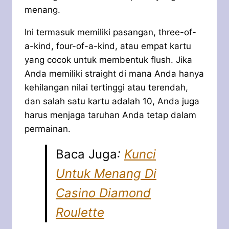
menang.
Ini termasuk memiliki pasangan, three-of-
a-kind, four-of-a-kind, atau empat kartu
yang cocok untuk membentuk flush. Jika
Anda memiliki straight di mana Anda hanya
kehilangan nilai tertinggi atau terendah,
dan salah satu kartu adalah 10, Anda juga
harus menjaga taruhan Anda tetap dalam
permainan.
Baca Juga
:
Kunci
Untuk Menang Di
Casino Diamond
Roulette