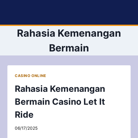
Skip
to
content
Rahasia Kemenangan
Bermain
CASINO ONLINE
Rahasia Kemenangan
Bermain Casino Let It
Ride
06/17/2025