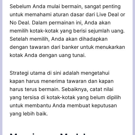
Sebelum Anda mulai bermain, sangat penting
untuk memahami aturan dasar dari Live Deal or
No Deal. Dalam permainan ini, Anda akan
memilih kotak-kotak yang berisi sejumlah uang.
Setelah memilih, Anda akan dihadapkan
dengan tawaran dari banker untuk menukarkan
kotak Anda dengan uang tunai.
Strategi utama di sini adalah mengetahui
kapan harus menerima tawaran dan kapan
harus terus bermain. Sebaiknya, catat nilai
yang tersisa di kotak-kotak yang belum dipilih
untuk membantu Anda membuat keputusan
yang lebih baik.