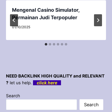
Mengenal Casino Simulator,
Permainan Judi Terpopuler
01/10/2025
NEED BACKLINK HIGH QUALITY and RELEVANT
?
let us help.
click here
Search
Search