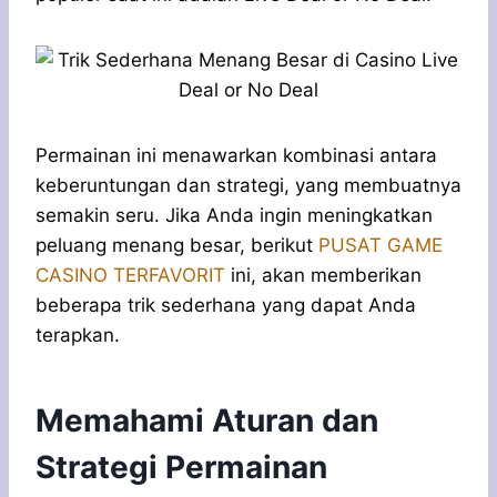
Permainan ini menawarkan kombinasi antara
keberuntungan dan strategi, yang membuatnya
semakin seru. Jika Anda ingin meningkatkan
peluang menang besar, berikut
PUSAT GAME
CASINO TERFAVORIT
ini, akan memberikan
beberapa trik sederhana yang dapat Anda
terapkan.
Memahami Aturan dan
Strategi Permainan