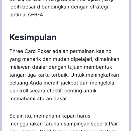
lebih besar dibandingkan dengan strategi
optimal Q-6-4.
Kesimpulan
Three Card Poker adalah permainan kasino
yang menarik dan mudah dipelajari, dimainkan
melawan dealer dengan tujuan membentuk
tangan tiga kartu terbaik. Untuk meningkatkan
peluang Anda meraih jackpot dan mengelola
bankroll secara efektif, penting untuk
memahami aturan dasar.
Selain itu, memahami kapan harus
menggunakan taruhan sampingan seperti Pair