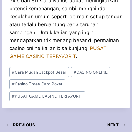
Plus dan Six Card Bonus dapat meningkatkan
potensi kemenangan, sambil menghindari
kesalahan umum seperti bermain setiap tangan
atau terlalu bergantung pada taruhan
sampingan. Untuk kalian yang ingin
mendapatkan trik menang besar di permainan
casino online kalian bisa kunjungi
PUSAT
GAME CASINO TERFAVORIT
.
Post
#
Cara Mudah Jackpot Besar
#
CASINO ONLINE
Tags:
#
Casino Three Card Poker
#
PUSAT GAME CASINO TERFAVORIT
Post
PREVIOUS
NEXT