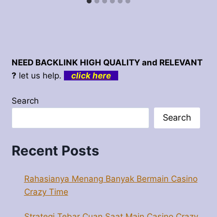
NEED BACKLINK HIGH QUALITY and RELEVANT
?
let us help.
click here
Search
Search
Recent Posts
Rahasianya Menang Banyak Bermain Casino
Crazy Time
Strategi Tebar Cuan Saat Main Casino Crazy