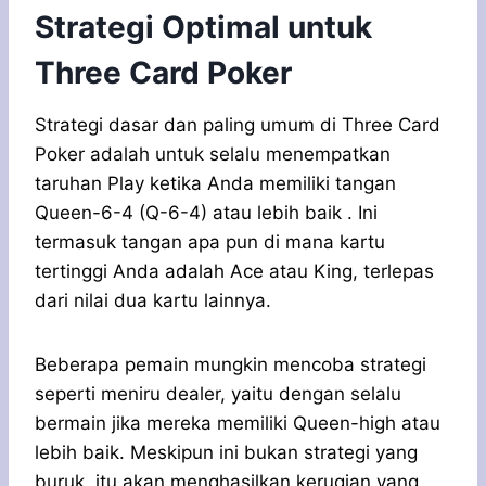
Strategi Optimal untuk
Three Card Poker
Strategi dasar dan paling umum di Three Card
Poker adalah untuk selalu menempatkan
taruhan Play ketika Anda memiliki tangan
Queen-6-4 (Q-6-4) atau lebih baik . Ini
termasuk tangan apa pun di mana kartu
tertinggi Anda adalah Ace atau King, terlepas
dari nilai dua kartu lainnya.
Beberapa pemain mungkin mencoba strategi
seperti meniru dealer, yaitu dengan selalu
bermain jika mereka memiliki Queen-high atau
lebih baik. Meskipun ini bukan strategi yang
buruk, itu akan menghasilkan kerugian yang