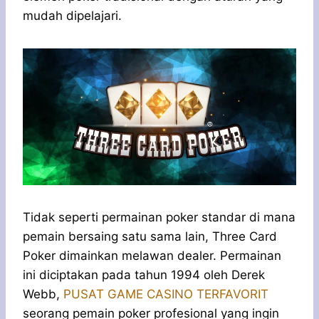
mudah dipelajari.
Tidak seperti permainan poker standar di mana
pemain bersaing satu sama lain, Three Card
Poker dimainkan melawan dealer. Permainan
ini diciptakan pada tahun 1994 oleh Derek
Webb,
PUSAT GAME CASINO TERFAVORIT
seorang pemain poker profesional yang ingin