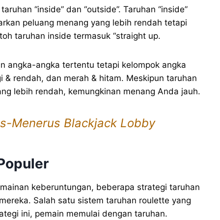
taruhan “inside” dan “outside”. Taruhan “inside”
rkan peluang menang yang lebih rendah tetapi
h taruhan inside termasuk “straight up.
kan angka-angka tertentu tetapi kelompok angka
nggi & rendah, dan merah & hitam. Meskipun taruhan
ng lebih rendah, kemungkinan menang Anda jauh.
s-Menerus Blackjack Lobby
 Populer
rmainan keberuntungan, beberapa strategi taruhan
reka. Salah satu sistem taruhan roulette yang
ategi ini, pemain memulai dengan taruhan.