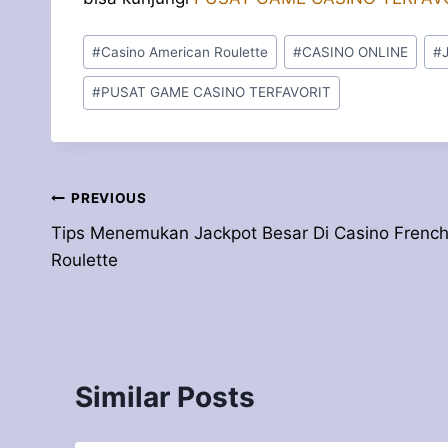
Post
#
Casino American Roulette
#
CASINO ONLINE
#
Tags:
#
PUSAT GAME CASINO TERFAVORIT
Post
PREVIOUS
Tips Menemukan Jackpot Besar Di Casino Frenc
navigation
Roulette
Similar Posts