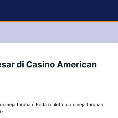
sar di Casino American
n meja taruhan. Roda roulette dan meja taruhan
0.