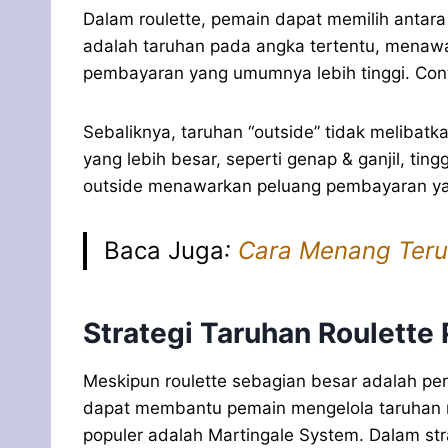
Dalam roulette, pemain dapat memilih antara 
adalah taruhan pada angka tertentu, menawa
pembayaran yang umumnya lebih tinggi. Conto
Sebaliknya, taruhan “outside” tidak melibat
yang lebih besar, seperti genap & ganjil, ti
outside menawarkan peluang pembayaran ya
Baca Juga
:
Cara Menang Teru
Strategi Taruhan Roulette
Meskipun roulette sebagian besar adalah pe
dapat membantu pemain mengelola taruhan me
populer adalah Martingale System. Dalam str