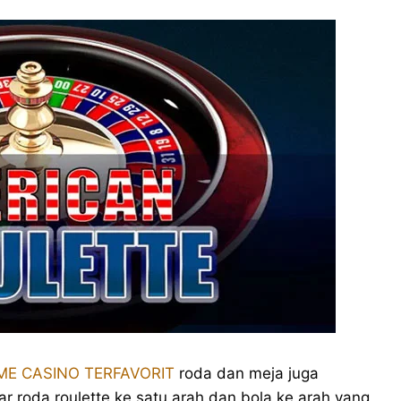
E CASINO TERFAVORIT
roda dan meja juga
r roda roulette ke satu arah dan bola ke arah yang