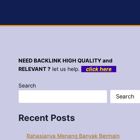
NEED BACKLINK HIGH QUALITY and
RELEVANT ?
let us help.
click here
Search
Search
Recent Posts
Rahasianya Menang Banyak Bermain