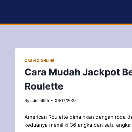
Skip
to
content
CASINO ONLINE
Cara Mudah Jackpot Be
Roulette
By
admin955
06/17/2025
American Roulette dimainkan dengan roda da
keduanya memiliki 36 angka dan satu angka 