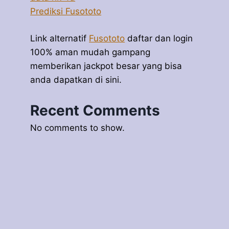
Prediksi Fusototo
Link alternatif
Fusototo
daftar dan login
100% aman mudah gampang
memberikan jackpot besar yang bisa
anda dapatkan di sini.
Recent Comments
No comments to show.