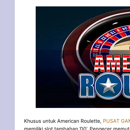
Khusus untuk American Roulette,
PUSAT GAM
memiliki slot tambahan ’00’. Pengecer memuta