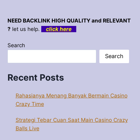
NEED BACKLINK HIGH QUALITY and RELEVANT
?
let us help.
click here
Search
Search
Recent Posts
Rahasianya Menang Banyak Bermain Casino
Crazy Time
Strategi Tebar Cuan Saat Main Casino Crazy
Balls Live