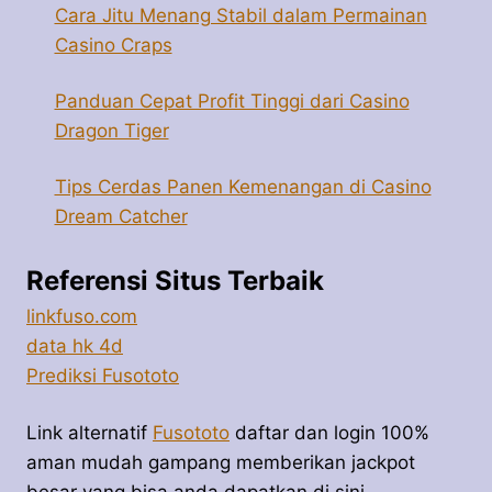
Cara Jitu Menang Stabil dalam Permainan
Casino Craps
Panduan Cepat Profit Tinggi dari Casino
Dragon Tiger
Tips Cerdas Panen Kemenangan di Casino
Dream Catcher
Referensi Situs Terbaik
linkfuso.com
data hk 4d
Prediksi Fusototo
Link alternatif
Fusototo
daftar dan login 100%
aman mudah gampang memberikan jackpot